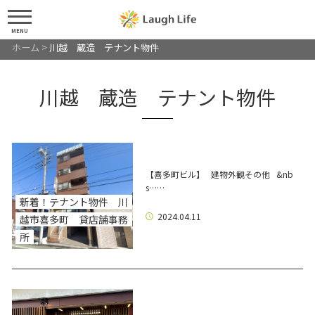
MENU
ホーム
>
川越 蔵造 テナント物件
川越 蔵造 テナント物件
【喜多町ビル】 建物外観その他 &nb
s……
新着！テナント物件 川
2024.04.11
越市喜多町 貸店舗事務
所