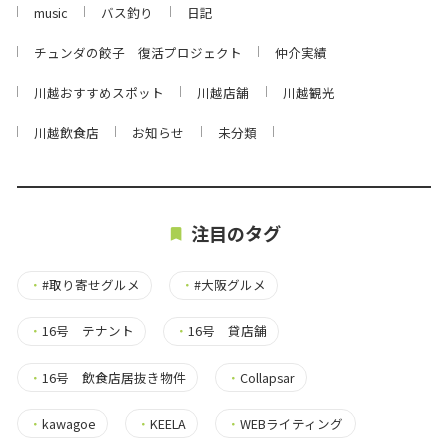
music
バス釣り
日記
チュンダの餃子 復活プロジェクト
仲介実績
川越おすすめスポット
川越店舗
川越観光
川越飲食店
お知らせ
未分類
注目のタグ
・
#取り寄せグルメ
・
#大阪グルメ
・
16号 テナント
・
16号 貸店舗
・
16号 飲食店居抜き物件
・
Collapsar
・
kawagoe
・
KEELA
・
WEBライティング