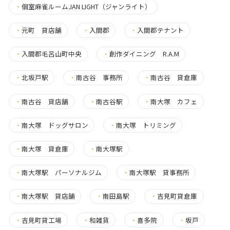
・
個室麻雀ルームJAN LIGHT（ジャンライト）
・
元町 貸店舗
・
入間郡
・
入間郡テナント
・
入間郡毛呂山町中央
・
創作ダイニング R.A.M
・
北坂戸駅
・
南古谷 事務所
・
南古谷 貸倉庫
・
南古谷 貸店舗
・
南古谷駅
・
南大塚 カフェ
・
南大塚 ドッグサロン
・
南大塚 トリミング
・
南大塚 貸倉庫
・
南大塚駅
・
南大塚駅 パーソナルジム
・
南大塚駅 貸事務所
・
南大塚駅 貸店舗
・
南田島駅
・
吉見町貸倉庫
・
吉見町貸工場
・
和雑貨
・
喜多院
・
坂戸