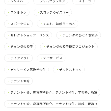
・
ジャズバー
・
ジャムセッション
・
スイーツ
・
スケルトン
・
スコッチウイスキー
・
スポーツジム
・
すみれ 味噌らーめん
・
セレクトショップ メンズ
・
チュンダのひとくち餃子
・
チュンダの餃子
・
チュンダの餃子復活プロジェクト
・
テイクアウト
・
デイサービス
・
デイサービス居抜き物件
・
デッドストック
・
テナント仲介
・
テナント仲介、貸事務所仲介、テナント物件、学習塾、教室
・
テナント仲介、貸事務所仲介、テナント物件、川越、蔵造り