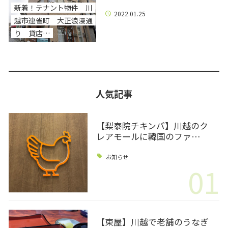
新着！テナント物件 川
2022.01.25
越市連雀町 大正浪漫通
り 貸店…
人気記事
【梨泰院チキンパ】川越のク
レアモールに韓国のファ…
お知らせ
01
【東屋】川越で老舗のうなぎ