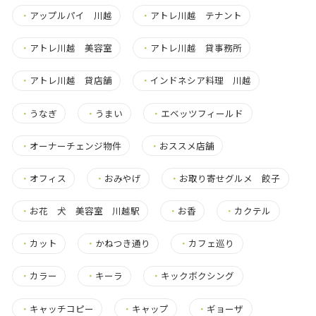
・
アップルパイ 川越
・
アトレ川越 テナント
・
アトレ川越 美容室
・
アトレ川越 貸事務所
・
アトレ川越 貸店舗
・
インドネシア料理 川越
・
うなぎ
・
うまい
・
エベッツフィールド
・
オーナーチェンジ物件
・
おススメ店舗
・
オフィス
・
おみやげ
・
お取り寄せグルメ 餃子
・
お花 犬 美容室 川越駅
・
お香
・
カクテル
・
カット
・
かねつき通り
・
カフェ巡り
・
カラー
・
キーラ
・
キックボクシング
・
キャッチコピー
・
キャップ
・
ギョーザ