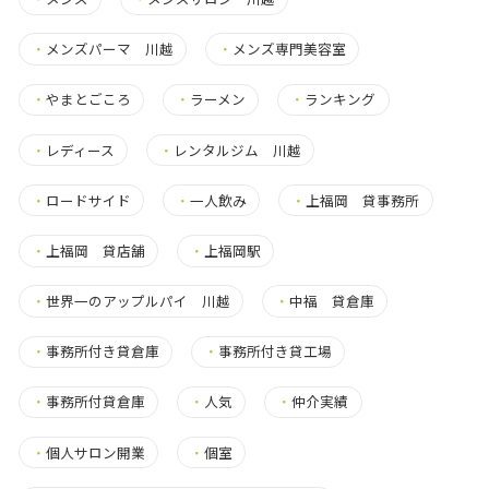
・
メンズパーマ 川越
・
メンズ専門美容室
・
やまとごころ
・
ラーメン
・
ランキング
・
レディース
・
レンタルジム 川越
・
ロードサイド
・
一人飲み
・
上福岡 貸事務所
・
上福岡 貸店舗
・
上福岡駅
・
世界一のアップルパイ 川越
・
中福 貸倉庫
・
事務所付き貸倉庫
・
事務所付き貸工場
・
事務所付貸倉庫
・
人気
・
仲介実績
・
個人サロン開業
・
個室