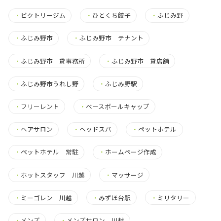
・
ビクトリージム
・
ひとくち餃子
・
ふじみ野
・
ふじみ野市
・
ふじみ野市 テナント
・
ふじみ野市 貸事務所
・
ふじみ野市 貸店舗
・
ふじみ野市うれし野
・
ふじみ野駅
・
フリーレント
・
ベースボールキャップ
・
ヘアサロン
・
ヘッドスパ
・
ペットホテル
・
ペットホテル 常駐
・
ホームページ作成
・
ホットスタッフ 川越
・
マッサージ
・
ミーゴレン 川越
・
みずほ台駅
・
ミリタリー
・
メンズ
・
メンズサロン 川越