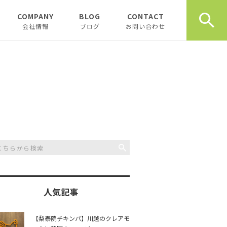
COMPANY
BLOG
CONTACT
会社情報
ブログ
お問い合わせ
会社情報
新着テナント物件
企業理念
物件オーナーお役立ち情
報
代表挨拶
開業、起業お役立ち情報
お薦め書籍
川越おすすめスポット
創業計画書（事業
川越飲食店
書）の書き方
スタッフブログ
川越観光
日記
人気記事
開業・起業インタ
一覧
チュンダの餃子 復活プ
music
【梨泰院チキンパ】川越のクレアモ