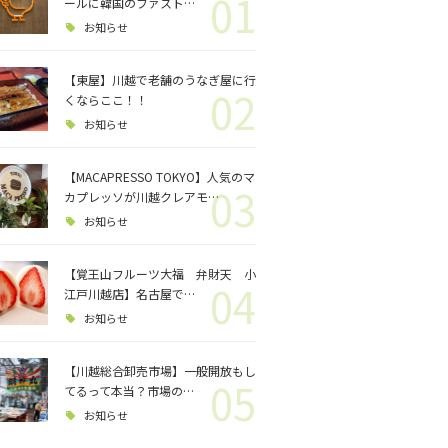
01
ロジェクト
ールに韓国のファスト…
お知らせ
バス釣り
【東屋】川越で老舗のうなぎ屋に行
02
くならここ！！
格闘技
お知らせ
【MACAPRESSO TOKYO】人気のマ
03
カプレッソが川越クレアモ…
お知らせ
【覚王山フルーツ大福 弁財天 小
04
江戸川越店】名古屋で…
お知らせ
【川越総合卸売市場】一般開放もし
05
てるって本当？市場の…
お知らせ