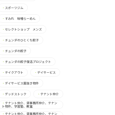
・
スポーツジム
・
すみれ 味噌らーめん
・
セレクトショップ メンズ
・
チュンダのひとくち餃子
・
チュンダの餃子
・
チュンダの餃子復活プロジェクト
・
テイクアウト
・
デイサービス
・
デイサービス居抜き物件
・
デッドストック
・
テナント仲介
・
テナント仲介、貸事務所仲介、テナン
ト物件、学習塾、教室
・
テナント仲介、貸事務所仲介、テナン