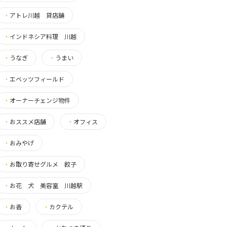
・
アトレ川越 貸店舗
・
インドネシア料理 川越
・
うなぎ
・
うまい
・
エベッツフィールド
・
オーナーチェンジ物件
・
おススメ店舗
・
オフィス
・
おみやげ
・
お取り寄せグルメ 餃子
・
お花 犬 美容室 川越駅
・
お香
・
カクテル