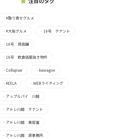
注目のタグ
・
#取り寄せグルメ
・
#大阪グルメ
・
16号 テナント
・
16号 貸店舗
・
16号 飲食店居抜き物件
・
Collapsar
・
kawagoe
・
KEELA
・
WEBライティング
・
アップルパイ 川越
・
アトレ川越 テナント
・
アトレ川越 美容室
・
アトレ川越 貸事務所