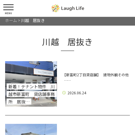
MENU
ホーム
>
川越 居抜き
川越 居抜き
【新富町2丁目貸店舗】 建物外観その他
……
新着！テナント物件 川
2026.06.24
越市新富町 貸店舗事務
所 居抜…