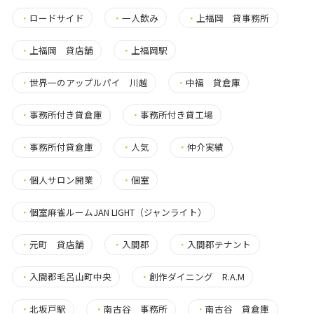
・
ロードサイド
・
一人飲み
・
上福岡 貸事務所
・
上福岡 貸店舗
・
上福岡駅
・
世界一のアップルパイ 川越
・
中福 貸倉庫
・
事務所付き貸倉庫
・
事務所付き貸工場
・
事務所付貸倉庫
・
人気
・
仲介実績
・
個人サロン開業
・
個室
・
個室麻雀ルームJAN LIGHT（ジャンライト）
・
元町 貸店舗
・
入間郡
・
入間郡テナント
・
入間郡毛呂山町中央
・
創作ダイニング R.A.M
・
北坂戸駅
・
南古谷 事務所
・
南古谷 貸倉庫