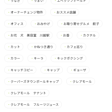
・
うなぎ
・
うまい
・
エベッツフィールド
・
オーナーチェンジ物件
・
おススメ店舗
・
オフィス
・
おみやげ
・
お取り寄せグルメ 餃子
・
お花 犬 美容室 川越駅
・
お香
・
カクテル
・
カット
・
かねつき通り
・
カフェ巡り
・
カラー
・
キーラ
・
キックボクシング
・
キャッチコピー
・
キャップ
・
ギョーザ
・
クーパーズタウンボールキャップ
・
クレアモール
・
クレアモール テナント
・
クレアモール フルーツジュース