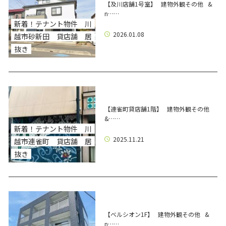
【及川店舗1号室】 建物外観その他 &
n……
新着！テナント物件 川
2026.01.08
越市砂新田 貸店舗 居
抜き
【連雀町貸店舗1階】 建物外観その他
&……
新着！テナント物件 川
2025.11.21
越市連雀町 貸店舗 居
抜き
【ベルシオン1F】 建物外観その他 &
n……