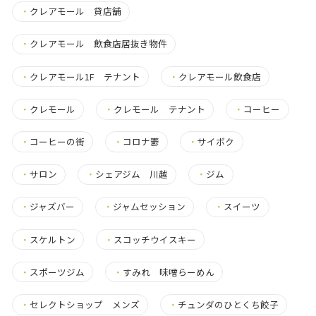
・
クレアモール 貸店舗
・
クレアモール 飲食店居抜き物件
・
クレアモール1F テナント
・
クレアモール飲食店
・
クレモール
・
クレモール テナント
・
コーヒー
・
コーヒーの街
・
コロナ鬱
・
サイボク
・
サロン
・
シェアジム 川越
・
ジム
・
ジャズバー
・
ジャムセッション
・
スイーツ
・
スケルトン
・
スコッチウイスキー
・
スポーツジム
・
すみれ 味噌らーめん
・
セレクトショップ メンズ
・
チュンダのひとくち餃子