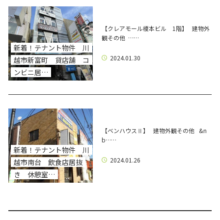
【クレアモール榎本ビル 1階】 建物外
観その他 ……
新着！テナント物件 川
2024.01.30
越市新富町 貸店舗 コ
ンビニ居…
【ベンハウスⅡ】 建物外観その他 &n
b……
新着！テナント物件 川
2024.01.26
越市南台 飲食店居抜
き 休憩室…