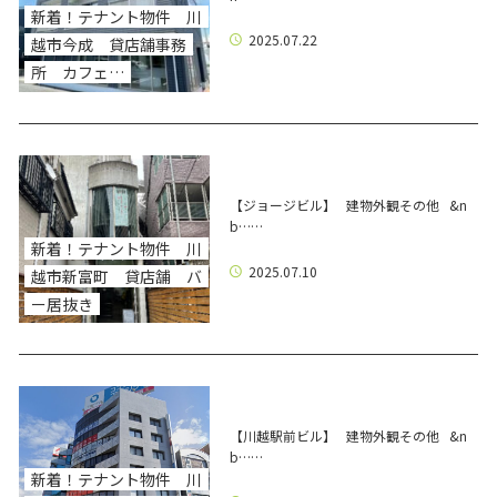
新着！テナント物件 川
2025.07.22
越市今成 貸店舗事務
所 カフェ…
【ジョージビル】 建物外観その他 &n
b……
新着！テナント物件 川
2025.07.10
越市新富町 貸店舗 バ
ー居抜き
【川越駅前ビル】 建物外観その他 &n
b……
新着！テナント物件 川