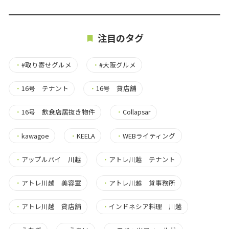
注目のタグ
・
#取り寄せグルメ
・
#大阪グルメ
・
16号 テナント
・
16号 貸店舗
・
16号 飲食店居抜き物件
・
Collapsar
・
kawagoe
・
KEELA
・
WEBライティング
・
アップルパイ 川越
・
アトレ川越 テナント
・
アトレ川越 美容室
・
アトレ川越 貸事務所
・
アトレ川越 貸店舗
・
インドネシア料理 川越