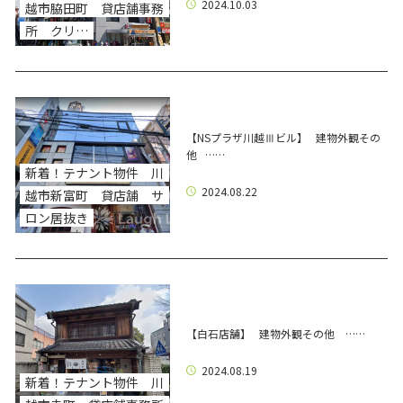
2024.10.03
越市脇田町 貸店舗事務
所 クリ…
【NSプラザ川越Ⅲビル】 建物外観その
他 ……
新着！テナント物件 川
2024.08.22
越市新富町 貸店舗 サ
ロン居抜き
【白石店舗】 建物外観その他 ……
2024.08.19
新着！テナント物件 川