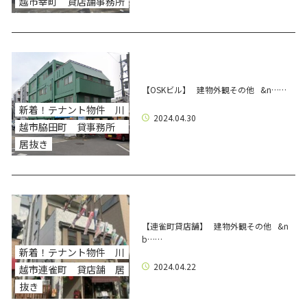
越市幸町 貸店舗事務所
【OSKビル】 建物外観その他 &n……
新着！テナント物件 川
2024.04.30
越市脇田町 貸事務所
居抜き
【連雀町貸店舗】 建物外観その他 &n
b……
新着！テナント物件 川
2024.04.22
越市連雀町 貸店舗 居
抜き