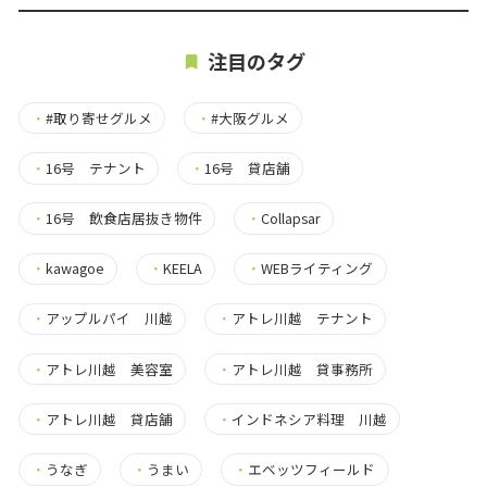
注目のタグ
・
#取り寄せグルメ
・
#大阪グルメ
・
16号 テナント
・
16号 貸店舗
・
16号 飲食店居抜き物件
・
Collapsar
・
kawagoe
・
KEELA
・
WEBライティング
・
アップルパイ 川越
・
アトレ川越 テナント
・
アトレ川越 美容室
・
アトレ川越 貸事務所
・
アトレ川越 貸店舗
・
インドネシア料理 川越
・
うなぎ
・
うまい
・
エベッツフィールド