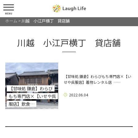
MENU
ホーム
>
川越 小江戸横丁 貸店舗
川越 小江戸横丁 貸店舗
【甘味処 鎌倉】わらびもち専門店×【い
せや呉服店】着物レンタル店 ……
【甘味処 鎌倉】わらび
2022.06.04
もち専門店×【いせや呉
服店】飲食…