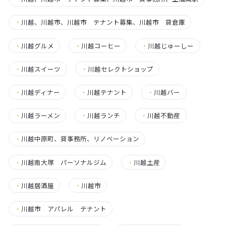
・
川越、川越市、川越市 テナント募集、川越市 貸倉庫
・
川越グルメ
・
川越コーヒー
・
川越じゅーしー
・
川越スイーツ
・
川越セレクトショップ
・
川越ディナー
・
川越テナント
・
川越バー
・
川越ラーメン
・
川越ランチ
・
川越不動産
・
川越中原町、貸事務所、リノベーション
・
川越南大塚 パーソナルジム
・
川越土産
・
川越居酒屋
・
川越市
・
川越市 アパレル テナント