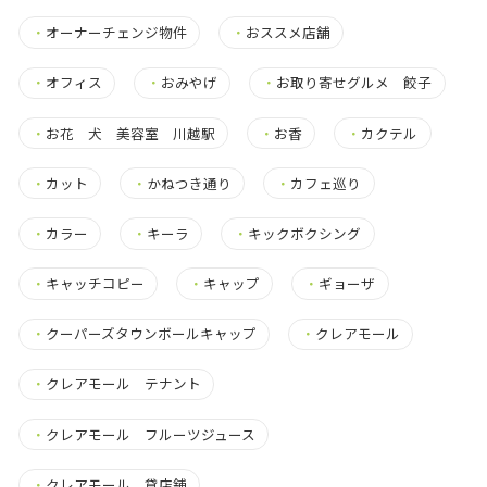
・
オーナーチェンジ物件
・
おススメ店舗
・
オフィス
・
おみやげ
・
お取り寄せグルメ 餃子
・
お花 犬 美容室 川越駅
・
お香
・
カクテル
・
カット
・
かねつき通り
・
カフェ巡り
・
カラー
・
キーラ
・
キックボクシング
・
キャッチコピー
・
キャップ
・
ギョーザ
・
クーパーズタウンボールキャップ
・
クレアモール
・
クレアモール テナント
・
クレアモール フルーツジュース
・
クレアモール 貸店舗