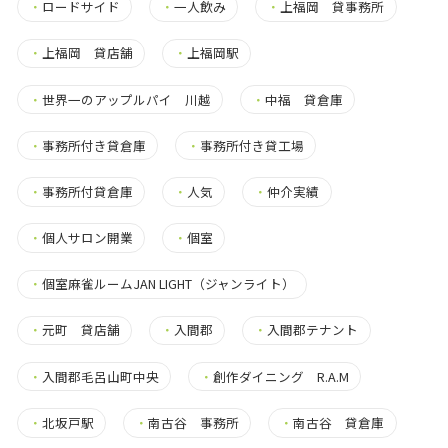
・
ロードサイド
・
一人飲み
・
上福岡 貸事務所
・
上福岡 貸店舗
・
上福岡駅
・
世界一のアップルパイ 川越
・
中福 貸倉庫
・
事務所付き貸倉庫
・
事務所付き貸工場
・
事務所付貸倉庫
・
人気
・
仲介実績
・
個人サロン開業
・
個室
・
個室麻雀ルームJAN LIGHT（ジャンライト）
・
元町 貸店舗
・
入間郡
・
入間郡テナント
・
入間郡毛呂山町中央
・
創作ダイニング R.A.M
・
北坂戸駅
・
南古谷 事務所
・
南古谷 貸倉庫