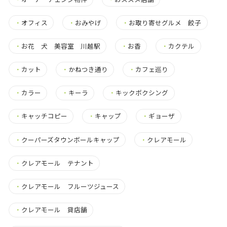
・
オフィス
・
おみやげ
・
お取り寄せグルメ 餃子
・
お花 犬 美容室 川越駅
・
お香
・
カクテル
・
カット
・
かねつき通り
・
カフェ巡り
・
カラー
・
キーラ
・
キックボクシング
・
キャッチコピー
・
キャップ
・
ギョーザ
・
クーパーズタウンボールキャップ
・
クレアモール
・
クレアモール テナント
・
クレアモール フルーツジュース
・
クレアモール 貸店舗