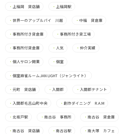
・
上福岡 貸店舗
・
上福岡駅
・
世界一のアップルパイ 川越
・
中福 貸倉庫
・
事務所付き貸倉庫
・
事務所付き貸工場
・
事務所付貸倉庫
・
人気
・
仲介実績
・
個人サロン開業
・
個室
・
個室麻雀ルームJAN LIGHT（ジャンライト）
・
元町 貸店舗
・
入間郡
・
入間郡テナント
・
入間郡毛呂山町中央
・
創作ダイニング R.A.M
・
北坂戸駅
・
南古谷 事務所
・
南古谷 貸倉庫
・
南古谷 貸店舗
・
南古谷駅
・
南大塚 カフェ