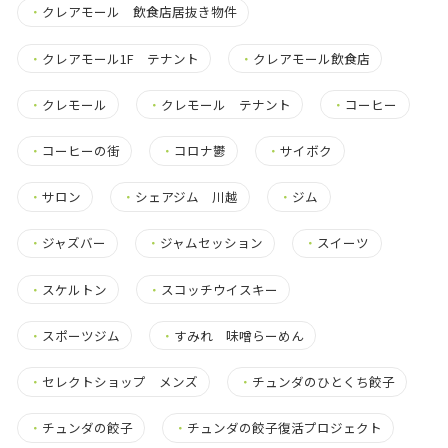
・
クレアモール 飲食店居抜き物件
・
クレアモール1F テナント
・
クレアモール飲食店
・
クレモール
・
クレモール テナント
・
コーヒー
・
コーヒーの街
・
コロナ鬱
・
サイボク
・
サロン
・
シェアジム 川越
・
ジム
・
ジャズバー
・
ジャムセッション
・
スイーツ
・
スケルトン
・
スコッチウイスキー
・
スポーツジム
・
すみれ 味噌らーめん
・
セレクトショップ メンズ
・
チュンダのひとくち餃子
・
チュンダの餃子
・
チュンダの餃子復活プロジェクト