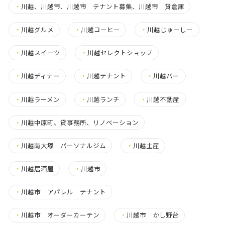
・
川越、川越市、川越市 テナント募集、川越市 貸倉庫
・
川越グルメ
・
川越コーヒー
・
川越じゅーしー
・
川越スイーツ
・
川越セレクトショップ
・
川越ディナー
・
川越テナント
・
川越バー
・
川越ラーメン
・
川越ランチ
・
川越不動産
・
川越中原町、貸事務所、リノベーション
・
川越南大塚 パーソナルジム
・
川越土産
・
川越居酒屋
・
川越市
・
川越市 アパレル テナント
・
川越市 オーダーカーテン
・
川越市 かし野台