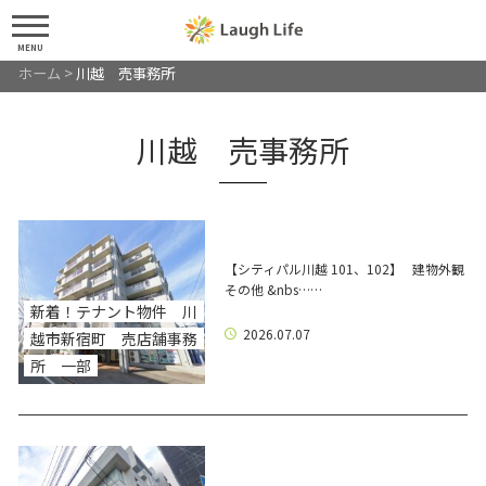
MENU
ホーム
>
川越 売事務所
川越 売事務所
【シティパル川越 101、102】 建物外観
その他 &nbs……
新着！テナント物件 川
2026.07.07
越市新宿町 売店舗事務
所 一部