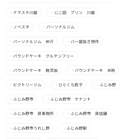
・
ナマステ川越
・
にこ田 プリン 川越
・
ノベスタ
・
パーソナルジム
・
パーソナルジム 仲介
・
バー居抜き物件
・
パウンドケーキ グルテンフリー
・
パウンドケーキ 無添加
・
パウンドケーキ 米粉
・
ビクトリージム
・
ひとくち餃子
・
ふじみ野
・
ふじみ野市
・
ふじみ野市 テナント
・
ふじみ野市 貸事務所
・
ふじみ野市 貸店舗
・
ふじみ野市うれし野
・
ふじみ野駅