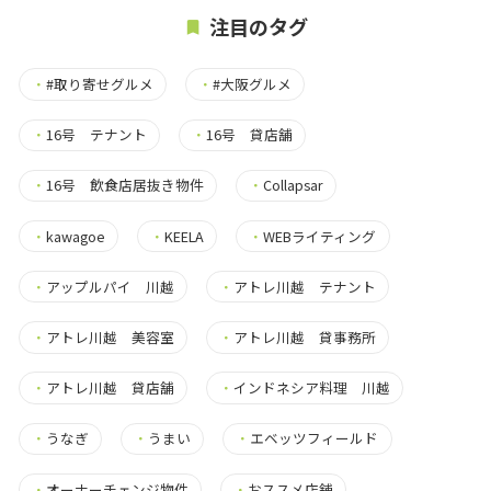
注目のタグ
・
#取り寄せグルメ
・
#大阪グルメ
・
16号 テナント
・
16号 貸店舗
・
16号 飲食店居抜き物件
・
Collapsar
・
kawagoe
・
KEELA
・
WEBライティング
・
アップルパイ 川越
・
アトレ川越 テナント
・
アトレ川越 美容室
・
アトレ川越 貸事務所
・
アトレ川越 貸店舗
・
インドネシア料理 川越
・
うなぎ
・
うまい
・
エベッツフィールド
・
オーナーチェンジ物件
・
おススメ店舗