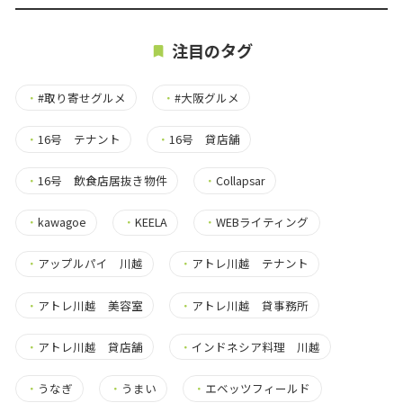
注目のタグ
・
#取り寄せグルメ
・
#大阪グルメ
・
16号 テナント
・
16号 貸店舗
・
16号 飲食店居抜き物件
・
Collapsar
・
kawagoe
・
KEELA
・
WEBライティング
・
アップルパイ 川越
・
アトレ川越 テナント
・
アトレ川越 美容室
・
アトレ川越 貸事務所
・
アトレ川越 貸店舗
・
インドネシア料理 川越
・
うなぎ
・
うまい
・
エベッツフィールド