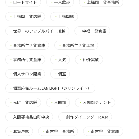
・
ロードサイド
・
一人飲み
・
上福岡 貸事務所
・
上福岡 貸店舗
・
上福岡駅
・
世界一のアップルパイ 川越
・
中福 貸倉庫
・
事務所付き貸倉庫
・
事務所付き貸工場
・
事務所付貸倉庫
・
人気
・
仲介実績
・
個人サロン開業
・
個室
・
個室麻雀ルームJAN LIGHT（ジャンライト）
・
元町 貸店舗
・
入間郡
・
入間郡テナント
・
入間郡毛呂山町中央
・
創作ダイニング R.A.M
・
北坂戸駅
・
南古谷 事務所
・
南古谷 貸倉庫