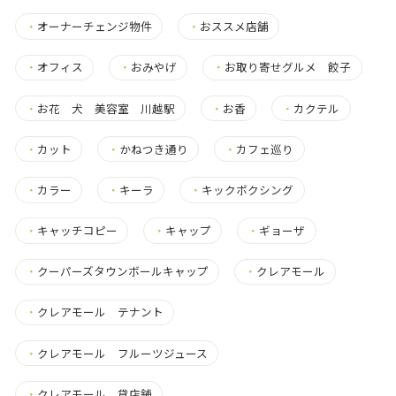
・
オーナーチェンジ物件
・
おススメ店舗
・
オフィス
・
おみやげ
・
お取り寄せグルメ 餃子
・
お花 犬 美容室 川越駅
・
お香
・
カクテル
・
カット
・
かねつき通り
・
カフェ巡り
・
カラー
・
キーラ
・
キックボクシング
・
キャッチコピー
・
キャップ
・
ギョーザ
・
クーパーズタウンボールキャップ
・
クレアモール
・
クレアモール テナント
・
クレアモール フルーツジュース
・
クレアモール 貸店舗