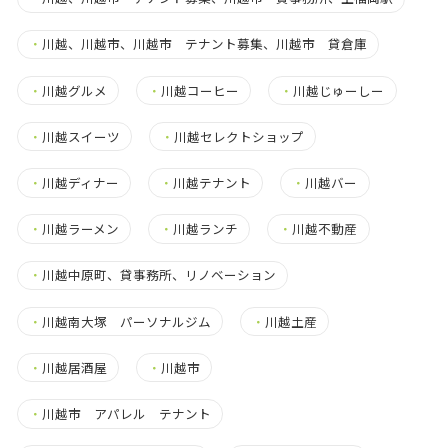
・
川越、川越市、川越市 テナント募集、川越市 貸倉庫
・
川越グルメ
・
川越コーヒー
・
川越じゅーしー
・
川越スイーツ
・
川越セレクトショップ
・
川越ディナー
・
川越テナント
・
川越バー
・
川越ラーメン
・
川越ランチ
・
川越不動産
・
川越中原町、貸事務所、リノベーション
・
川越南大塚 パーソナルジム
・
川越土産
・
川越居酒屋
・
川越市
・
川越市 アパレル テナント