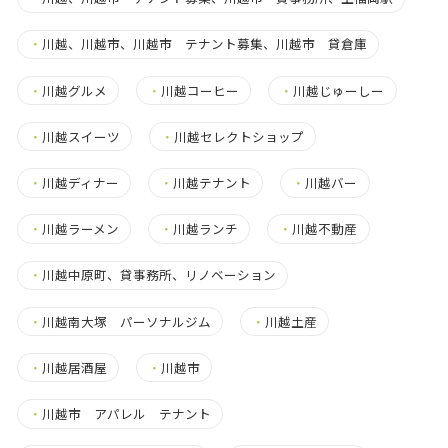
・
川越、川越市、川越市 テナント募集、川越市 貸倉庫
・
川越グルメ
・
川越コーヒー
・
川越じゅーしー
・
川越スイーツ
・
川越セレクトショップ
・
川越ディナー
・
川越テナント
・
川越バー
・
川越ラーメン
・
川越ランチ
・
川越不動産
・
川越中原町、貸事務所、リノベーション
・
川越南大塚 パーソナルジム
・
川越土産
・
川越居酒屋
・
川越市
・
川越市 アパレル テナント