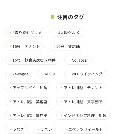
注目のタグ
・
#取り寄せグルメ
・
#大阪グルメ
・
16号 テナント
・
16号 貸店舗
・
16号 飲食店居抜き物件
・
Collapsar
・
kawagoe
・
KEELA
・
WEBライティング
・
アップルパイ 川越
・
アトレ川越 テナント
・
アトレ川越 美容室
・
アトレ川越 貸事務所
・
アトレ川越 貸店舗
・
インドネシア料理 川越
・
うなぎ
・
うまい
・
エベッツフィールド