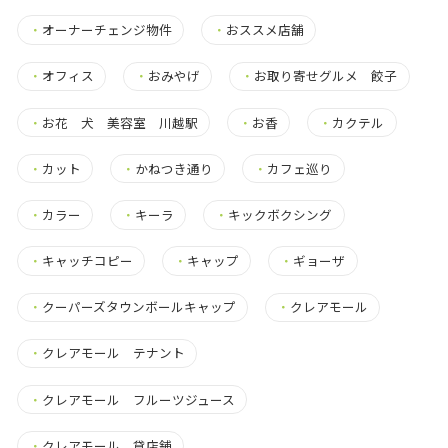
・
オーナーチェンジ物件
・
おススメ店舗
・
オフィス
・
おみやげ
・
お取り寄せグルメ 餃子
・
お花 犬 美容室 川越駅
・
お香
・
カクテル
・
カット
・
かねつき通り
・
カフェ巡り
・
カラー
・
キーラ
・
キックボクシング
・
キャッチコピー
・
キャップ
・
ギョーザ
・
クーパーズタウンボールキャップ
・
クレアモール
・
クレアモール テナント
・
クレアモール フルーツジュース
・
クレアモール 貸店舗