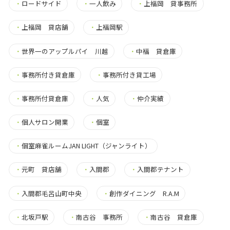
・
ロードサイド
・
一人飲み
・
上福岡 貸事務所
・
上福岡 貸店舗
・
上福岡駅
・
世界一のアップルパイ 川越
・
中福 貸倉庫
・
事務所付き貸倉庫
・
事務所付き貸工場
・
事務所付貸倉庫
・
人気
・
仲介実績
・
個人サロン開業
・
個室
・
個室麻雀ルームJAN LIGHT（ジャンライト）
・
元町 貸店舗
・
入間郡
・
入間郡テナント
・
入間郡毛呂山町中央
・
創作ダイニング R.A.M
・
北坂戸駅
・
南古谷 事務所
・
南古谷 貸倉庫