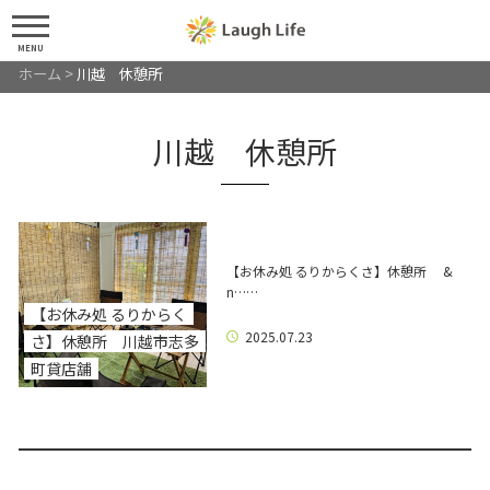
MENU
ホーム
>
川越 休憩所
川越 休憩所
【お休み処 るりからくさ】休憩所 &
n……
【お休み処 るりからく
2025.07.23
さ】休憩所 川越市志多
町貸店舗