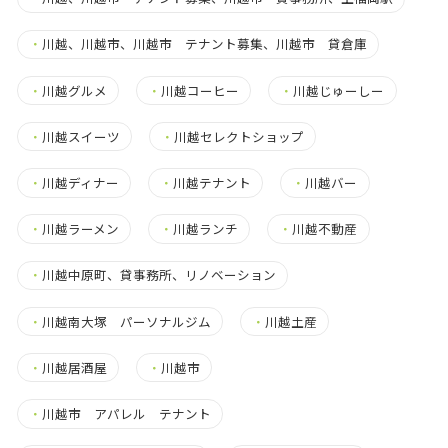
・
川越、川越市、川越市 テナント募集、川越市 貸倉庫
・
川越グルメ
・
川越コーヒー
・
川越じゅーしー
・
川越スイーツ
・
川越セレクトショップ
・
川越ディナー
・
川越テナント
・
川越バー
・
川越ラーメン
・
川越ランチ
・
川越不動産
・
川越中原町、貸事務所、リノベーション
・
川越南大塚 パーソナルジム
・
川越土産
・
川越居酒屋
・
川越市
・
川越市 アパレル テナント