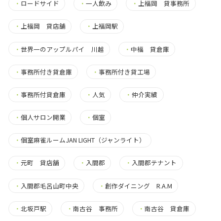
・
ロードサイド
・
一人飲み
・
上福岡 貸事務所
・
上福岡 貸店舗
・
上福岡駅
・
世界一のアップルパイ 川越
・
中福 貸倉庫
・
事務所付き貸倉庫
・
事務所付き貸工場
・
事務所付貸倉庫
・
人気
・
仲介実績
・
個人サロン開業
・
個室
・
個室麻雀ルームJAN LIGHT（ジャンライト）
・
元町 貸店舗
・
入間郡
・
入間郡テナント
・
入間郡毛呂山町中央
・
創作ダイニング R.A.M
・
北坂戸駅
・
南古谷 事務所
・
南古谷 貸倉庫