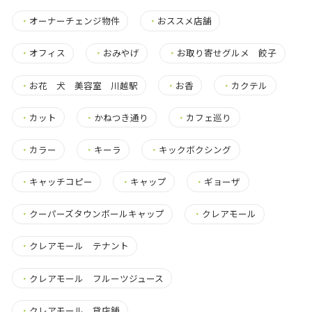
・
オーナーチェンジ物件
・
おススメ店舗
・
オフィス
・
おみやげ
・
お取り寄せグルメ 餃子
・
お花 犬 美容室 川越駅
・
お香
・
カクテル
・
カット
・
かねつき通り
・
カフェ巡り
・
カラー
・
キーラ
・
キックボクシング
・
キャッチコピー
・
キャップ
・
ギョーザ
・
クーパーズタウンボールキャップ
・
クレアモール
・
クレアモール テナント
・
クレアモール フルーツジュース
・
クレアモール 貸店舗