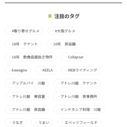
注目のタグ
・
#取り寄せグルメ
・
#大阪グルメ
・
16号 テナント
・
16号 貸店舗
・
16号 飲食店居抜き物件
・
Collapsar
・
kawagoe
・
KEELA
・
WEBライティング
・
アップルパイ 川越
・
アトレ川越 テナント
・
アトレ川越 美容室
・
アトレ川越 貸事務所
・
アトレ川越 貸店舗
・
インドネシア料理 川越
・
うなぎ
・
うまい
・
エベッツフィールド