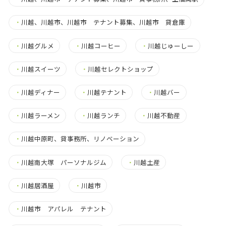
・
川越、川越市、川越市 テナント募集、川越市 貸倉庫
・
川越グルメ
・
川越コーヒー
・
川越じゅーしー
・
川越スイーツ
・
川越セレクトショップ
・
川越ディナー
・
川越テナント
・
川越バー
・
川越ラーメン
・
川越ランチ
・
川越不動産
・
川越中原町、貸事務所、リノベーション
・
川越南大塚 パーソナルジム
・
川越土産
・
川越居酒屋
・
川越市
・
川越市 アパレル テナント