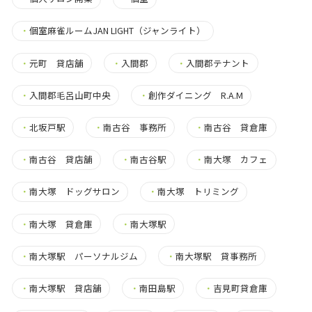
・
個室麻雀ルームJAN LIGHT（ジャンライト）
・
元町 貸店舗
・
入間郡
・
入間郡テナント
・
入間郡毛呂山町中央
・
創作ダイニング R.A.M
・
北坂戸駅
・
南古谷 事務所
・
南古谷 貸倉庫
・
南古谷 貸店舗
・
南古谷駅
・
南大塚 カフェ
・
南大塚 ドッグサロン
・
南大塚 トリミング
・
南大塚 貸倉庫
・
南大塚駅
・
南大塚駅 パーソナルジム
・
南大塚駅 貸事務所
・
南大塚駅 貸店舗
・
南田島駅
・
吉見町貸倉庫