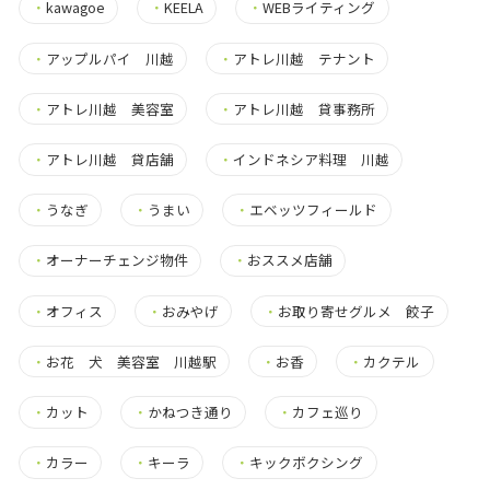
・
kawagoe
・
KEELA
・
WEBライティング
・
アップルパイ 川越
・
アトレ川越 テナント
・
アトレ川越 美容室
・
アトレ川越 貸事務所
・
アトレ川越 貸店舗
・
インドネシア料理 川越
・
うなぎ
・
うまい
・
エベッツフィールド
・
オーナーチェンジ物件
・
おススメ店舗
・
オフィス
・
おみやげ
・
お取り寄せグルメ 餃子
・
お花 犬 美容室 川越駅
・
お香
・
カクテル
・
カット
・
かねつき通り
・
カフェ巡り
・
カラー
・
キーラ
・
キックボクシング