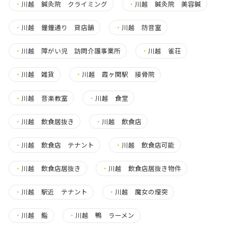
・
川越 鍼灸院 クライミング
・
川越 鍼灸院 美容鍼
・
川越 鐘鐘通り 貸店舗
・
川越 防音室
・
川越 障がい児 訪問介護事業所
・
川越 雀荘
・
川越 雑貨
・
川越 霞ヶ関駅 接骨院
・
川越 音楽教室
・
川越 食堂
・
川越 飲食居抜き
・
川越 飲食店
・
川越 飲食店 テナント
・
川越 飲食店可能
・
川越 飲食店居抜き
・
川越 飲食店居抜き物件
・
川越 駅近 テナント
・
川越 魔女の煙突
・
川越 鮨
・
川越 鴨 ラーメン