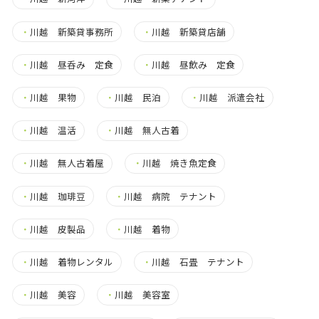
・
川越 新築貸事務所
・
川越 新築貸店舗
・
川越 昼呑み 定食
・
川越 昼飲み 定食
・
川越 果物
・
川越 民泊
・
川越 派遣会社
・
川越 温活
・
川越 無人古着
・
川越 無人古着屋
・
川越 焼き魚定食
・
川越 珈琲豆
・
川越 病院 テナント
・
川越 皮製品
・
川越 着物
・
川越 着物レンタル
・
川越 石畳 テナント
・
川越 美容
・
川越 美容室