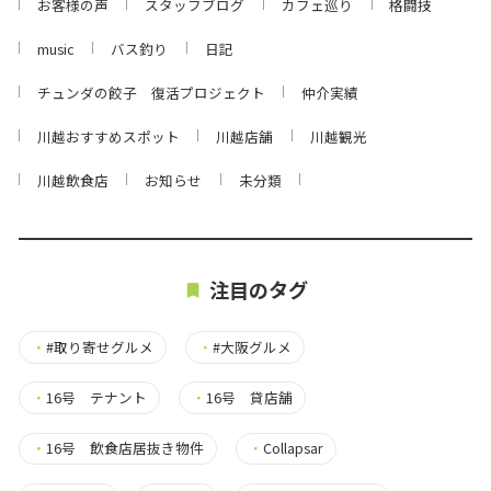
お客様の声
スタッフブログ
カフェ巡り
格闘技
music
バス釣り
日記
チュンダの餃子 復活プロジェクト
仲介実績
川越おすすめスポット
川越店舗
川越観光
川越飲食店
お知らせ
未分類
注目のタグ
・
#取り寄せグルメ
・
#大阪グルメ
・
16号 テナント
・
16号 貸店舗
・
16号 飲食店居抜き物件
・
Collapsar