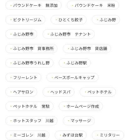
・
パウンドケーキ 無添加
・
パウンドケーキ 米粉
・
ビクトリージム
・
ひとくち餃子
・
ふじみ野
・
ふじみ野市
・
ふじみ野市 テナント
・
ふじみ野市 貸事務所
・
ふじみ野市 貸店舗
・
ふじみ野市うれし野
・
ふじみ野駅
・
フリーレント
・
ベースボールキャップ
・
ヘアサロン
・
ヘッドスパ
・
ペットホテル
・
ペットホテル 常駐
・
ホームページ作成
・
ホットスタッフ 川越
・
マッサージ
・
ミーゴレン 川越
・
みずほ台駅
・
ミリタリー