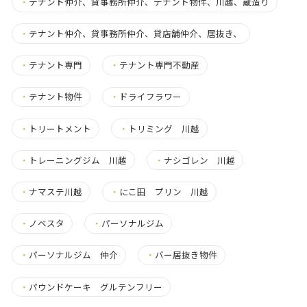
・
テナント仲介、貸事務所仲介、テナント物件、川越、蔵造り
・
テナント仲介、貸事務所仲介、貸店舗仲介、居抜き、
・
テナント専門
・
テナント専門不動産
・
テナント物件
・
ドライフラワー
・
トリートメント
・
トリミング 川越
・
トレーニングジム 川越
・
ナシゴレン 川越
・
ナマステ川越
・
にこ田 プリン 川越
・
ノベスタ
・
パーソナルジム
・
パーソナルジム 仲介
・
バー居抜き物件
・
パウンドケーキ グルテンフリー