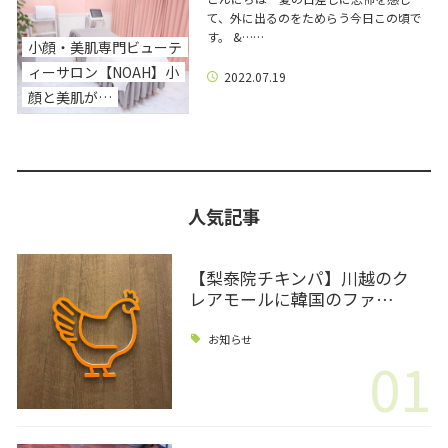
て、外に出るのをためらう今日この頃で
す。 &……
小顔・美肌専門ビューテ
ィーサロン【NOAH】小
2022.07.19
顔と美肌が…
人気記事
【梨泰院チキンパ】川越のク
レアモールに韓国のファ…
お知らせ
01