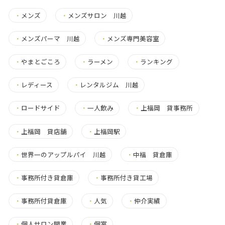
・
メンズ
・
メンズサロン 川越
・
メンズパーマ 川越
・
メンズ専門美容室
・
やまとごころ
・
ラーメン
・
ランキング
・
レディース
・
レンタルジム 川越
・
ロードサイド
・
一人飲み
・
上福岡 貸事務所
・
上福岡 貸店舗
・
上福岡駅
・
世界一のアップルパイ 川越
・
中福 貸倉庫
・
事務所付き貸倉庫
・
事務所付き貸工場
・
事務所付貸倉庫
・
人気
・
仲介実績
・
個人サロン開業
・
個室