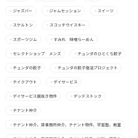
・
ジャズバー
・
ジャムセッション
・
スイーツ
・
スケルトン
・
スコッチウイスキー
・
スポーツジム
・
すみれ 味噌らーめん
・
セレクトショップ メンズ
・
チュンダのひとくち餃子
・
チュンダの餃子
・
チュンダの餃子復活プロジェクト
・
テイクアウト
・
デイサービス
・
デイサービス居抜き物件
・
デッドストック
・
テナント仲介
・
テナント仲介、貸事務所仲介、テナント物件、学習塾、教室