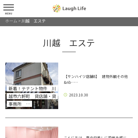
MENU
ホーム
>
川越 エステ
川越 エステ
【サンハイツ店舗B】 建物外観その他
&nb……
新着！テナント物件 川
2023.10.30
越市六軒町 貸店舗・貸
事務所 …
こんにちは 夏の日差しに恐怖を感じ