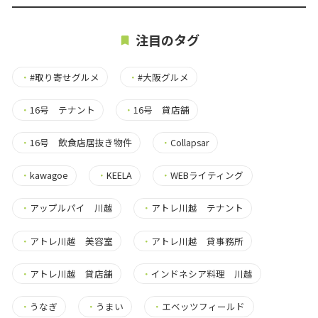
注目のタグ
・
#取り寄せグルメ
・
#大阪グルメ
・
16号 テナント
・
16号 貸店舗
・
16号 飲食店居抜き物件
・
Collapsar
・
kawagoe
・
KEELA
・
WEBライティング
・
アップルパイ 川越
・
アトレ川越 テナント
・
アトレ川越 美容室
・
アトレ川越 貸事務所
・
アトレ川越 貸店舗
・
インドネシア料理 川越
・
うなぎ
・
うまい
・
エベッツフィールド