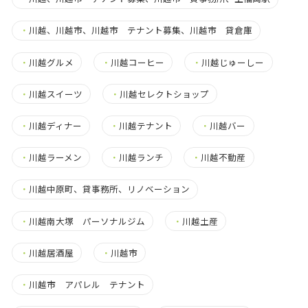
・
川越、川越市、川越市 テナント募集、川越市 貸倉庫
・
川越グルメ
・
川越コーヒー
・
川越じゅーしー
・
川越スイーツ
・
川越セレクトショップ
・
川越ディナー
・
川越テナント
・
川越バー
・
川越ラーメン
・
川越ランチ
・
川越不動産
・
川越中原町、貸事務所、リノベーション
・
川越南大塚 パーソナルジム
・
川越土産
・
川越居酒屋
・
川越市
・
川越市 アパレル テナント