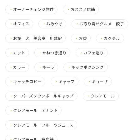
・
オーナーチェンジ物件
・
おススメ店舗
・
オフィス
・
おみやげ
・
お取り寄せグルメ 餃子
・
お花 犬 美容室 川越駅
・
お香
・
カクテル
・
カット
・
かねつき通り
・
カフェ巡り
・
カラー
・
キーラ
・
キックボクシング
・
キャッチコピー
・
キャップ
・
ギョーザ
・
クーパーズタウンボールキャップ
・
クレアモール
・
クレアモール テナント
・
クレアモール フルーツジュース
・
クレアモール 貸店舗