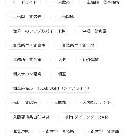
・
ロードサイド
・
一人飲み
・
上福岡 貸事務所
・
上福岡 貸店舗
・
上福岡駅
・
世界一のアップルパイ 川越
・
中福 貸倉庫
・
事務所付き貸倉庫
・
事務所付き貸工場
・
事務所付貸倉庫
・
人気
・
仲介実績
・
個人サロン開業
・
個室
・
個室麻雀ルームJAN LIGHT（ジャンライト）
・
元町 貸店舗
・
入間郡
・
入間郡テナント
・
入間郡毛呂山町中央
・
創作ダイニング R.A.M
・
北坂戸駅
・
南古谷 事務所
・
南古谷 貸倉庫