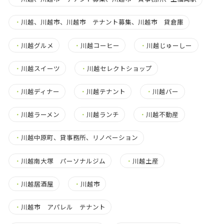
・
川越、川越市、川越市 テナント募集、川越市 貸倉庫
・
川越グルメ
・
川越コーヒー
・
川越じゅーしー
・
川越スイーツ
・
川越セレクトショップ
・
川越ディナー
・
川越テナント
・
川越バー
・
川越ラーメン
・
川越ランチ
・
川越不動産
・
川越中原町、貸事務所、リノベーション
・
川越南大塚 パーソナルジム
・
川越土産
・
川越居酒屋
・
川越市
・
川越市 アパレル テナント