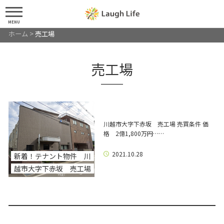
MENU
ホーム
>
売工場
売工場
川越市大字下赤坂 売工場 売買条件 価
格 2億1,800万円……
2021.10.28
新着！テナント物件 川
越市大字下赤坂 売工場