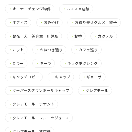
・
オーナーチェンジ物件
・
おススメ店舗
・
オフィス
・
おみやげ
・
お取り寄せグルメ 餃子
・
お花 犬 美容室 川越駅
・
お香
・
カクテル
・
カット
・
かねつき通り
・
カフェ巡り
・
カラー
・
キーラ
・
キックボクシング
・
キャッチコピー
・
キャップ
・
ギョーザ
・
クーパーズタウンボールキャップ
・
クレアモール
・
クレアモール テナント
・
クレアモール フルーツジュース
・
クレアモール 貸店舗