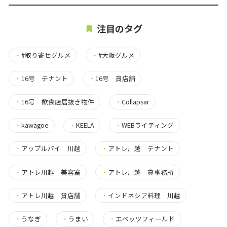
注目のタグ
・
#取り寄せグルメ
・
#大阪グルメ
・
16号 テナント
・
16号 貸店舗
・
16号 飲食店居抜き物件
・
Collapsar
・
kawagoe
・
KEELA
・
WEBライティング
・
アップルパイ 川越
・
アトレ川越 テナント
・
アトレ川越 美容室
・
アトレ川越 貸事務所
・
アトレ川越 貸店舗
・
インドネシア料理 川越
・
うなぎ
・
うまい
・
エベッツフィールド