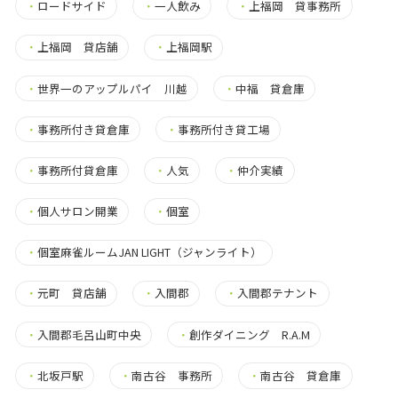
・
ロードサイド
・
一人飲み
・
上福岡 貸事務所
・
上福岡 貸店舗
・
上福岡駅
・
世界一のアップルパイ 川越
・
中福 貸倉庫
・
事務所付き貸倉庫
・
事務所付き貸工場
・
事務所付貸倉庫
・
人気
・
仲介実績
・
個人サロン開業
・
個室
・
個室麻雀ルームJAN LIGHT（ジャンライト）
・
元町 貸店舗
・
入間郡
・
入間郡テナント
・
入間郡毛呂山町中央
・
創作ダイニング R.A.M
・
北坂戸駅
・
南古谷 事務所
・
南古谷 貸倉庫