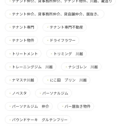
・
テナント仲介、貸事務所仲介、テナント物件、川越、蔵造り
・
テナント仲介、貸事務所仲介、貸店舗仲介、居抜き、
・
テナント専門
・
テナント専門不動産
・
テナント物件
・
ドライフラワー
・
トリートメント
・
トリミング 川越
・
トレーニングジム 川越
・
ナシゴレン 川越
・
ナマステ川越
・
にこ田 プリン 川越
・
ノベスタ
・
パーソナルジム
・
パーソナルジム 仲介
・
バー居抜き物件
・
パウンドケーキ グルテンフリー