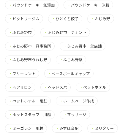
・
パウンドケーキ 無添加
・
パウンドケーキ 米粉
・
ビクトリージム
・
ひとくち餃子
・
ふじみ野
・
ふじみ野市
・
ふじみ野市 テナント
・
ふじみ野市 貸事務所
・
ふじみ野市 貸店舗
・
ふじみ野市うれし野
・
ふじみ野駅
・
フリーレント
・
ベースボールキャップ
・
ヘアサロン
・
ヘッドスパ
・
ペットホテル
・
ペットホテル 常駐
・
ホームページ作成
・
ホットスタッフ 川越
・
マッサージ
・
ミーゴレン 川越
・
みずほ台駅
・
ミリタリー