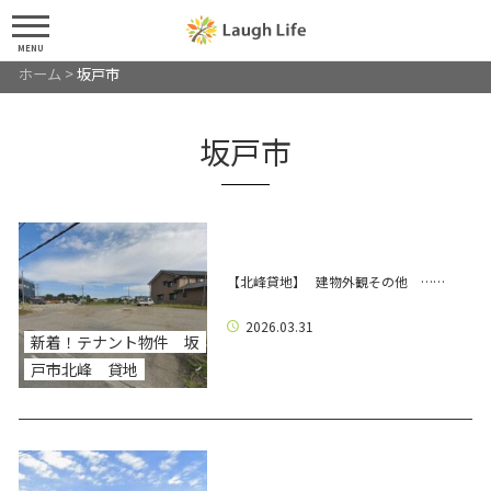
MENU
ホーム
>
坂戸市
坂戸市
【北峰貸地】 建物外観その他 ……
2026.03.31
新着！テナント物件 坂
戸市北峰 貸地