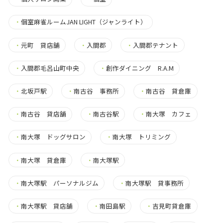
・
個室麻雀ルームJAN LIGHT（ジャンライト）
・
元町 貸店舗
・
入間郡
・
入間郡テナント
・
入間郡毛呂山町中央
・
創作ダイニング R.A.M
・
北坂戸駅
・
南古谷 事務所
・
南古谷 貸倉庫
・
南古谷 貸店舗
・
南古谷駅
・
南大塚 カフェ
・
南大塚 ドッグサロン
・
南大塚 トリミング
・
南大塚 貸倉庫
・
南大塚駅
・
南大塚駅 パーソナルジム
・
南大塚駅 貸事務所
・
南大塚駅 貸店舗
・
南田島駅
・
吉見町貸倉庫