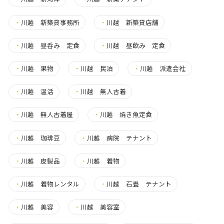
・
川越 新築貸事務所
・
川越 新築貸店舗
・
川越 昼呑み 定食
・
川越 昼飲み 定食
・
川越 果物
・
川越 民泊
・
川越 派遣会社
・
川越 温活
・
川越 無人古着
・
川越 無人古着屋
・
川越 焼き魚定食
・
川越 珈琲豆
・
川越 病院 テナント
・
川越 皮製品
・
川越 着物
・
川越 着物レンタル
・
川越 石畳 テナント
・
川越 美容
・
川越 美容室