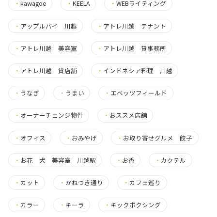
・
kawagoe
・
KEELA
・
WEBライティング
・
アップルパイ 川越
・
アトレ川越 テナント
・
アトレ川越 美容室
・
アトレ川越 貸事務所
・
アトレ川越 貸店舗
・
インドネシア料理 川越
・
うなぎ
・
うまい
・
エベッツフィールド
・
オーナーチェンジ物件
・
おススメ店舗
・
オフィス
・
おみやげ
・
お取り寄せグルメ 餃子
・
お花 犬 美容室 川越駅
・
お香
・
カクテル
・
カット
・
かねつき通り
・
カフェ巡り
・
カラー
・
キーラ
・
キックボクシング