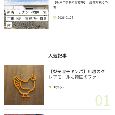
【板戸市事務所付倉庫】 建物外観その
他 ……
新着！テナント物件 坂
2026.01.08
戸市小沼 事務所付貸倉
庫
人気記事
【梨泰院チキンパ】川越のク
レアモールに韓国のファ…
お知らせ
01