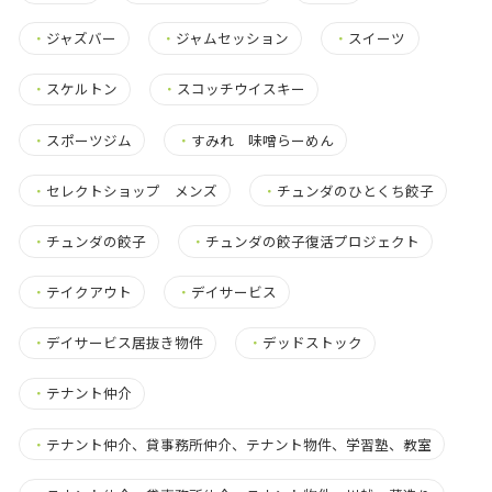
・
ジャズバー
・
ジャムセッション
・
スイーツ
・
スケルトン
・
スコッチウイスキー
・
スポーツジム
・
すみれ 味噌らーめん
・
セレクトショップ メンズ
・
チュンダのひとくち餃子
・
チュンダの餃子
・
チュンダの餃子復活プロジェクト
・
テイクアウト
・
デイサービス
・
デイサービス居抜き物件
・
デッドストック
・
テナント仲介
・
テナント仲介、貸事務所仲介、テナント物件、学習塾、教室