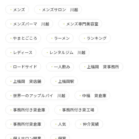
・
メンズ
・
メンズサロン 川越
・
メンズパーマ 川越
・
メンズ専門美容室
・
やまとごころ
・
ラーメン
・
ランキング
・
レディース
・
レンタルジム 川越
・
ロードサイド
・
一人飲み
・
上福岡 貸事務所
・
上福岡 貸店舗
・
上福岡駅
・
世界一のアップルパイ 川越
・
中福 貸倉庫
・
事務所付き貸倉庫
・
事務所付き貸工場
・
事務所付貸倉庫
・
人気
・
仲介実績
・
個人サロン開業
・
個室