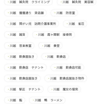
・
川越 鍼灸院 クライミング
・
川越 鍼灸院 美容鍼
・
川越 鐘鐘通り 貸店舗
・
川越 防音室
・
川越 障がい児 訪問介護事業所
・
川越 雀荘
・
川越 雑貨
・
川越 霞ヶ関駅 接骨院
・
川越 音楽教室
・
川越 食堂
・
川越 飲食居抜き
・
川越 飲食店
・
川越 飲食店 テナント
・
川越 飲食店可能
・
川越 飲食店居抜き
・
川越 飲食店居抜き物件
・
川越 駅近 テナント
・
川越 魔女の煙突
・
川越 鮨
・
川越 鴨 ラーメン