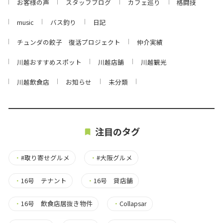
お客様の声
スタッフブログ
カフェ巡り
格闘技
music
バス釣り
日記
チュンダの餃子 復活プロジェクト
仲介実績
川越おすすめスポット
川越店舗
川越観光
川越飲食店
お知らせ
未分類
注目のタグ
・
#取り寄せグルメ
・
#大阪グルメ
・
16号 テナント
・
16号 貸店舗
・
16号 飲食店居抜き物件
・
Collapsar