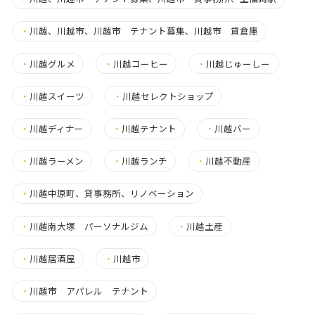
・
川越、川越市、川越市 テナント募集、川越市 貸倉庫
・
川越グルメ
・
川越コーヒー
・
川越じゅーしー
・
川越スイーツ
・
川越セレクトショップ
・
川越ディナー
・
川越テナント
・
川越バー
・
川越ラーメン
・
川越ランチ
・
川越不動産
・
川越中原町、貸事務所、リノベーション
・
川越南大塚 パーソナルジム
・
川越土産
・
川越居酒屋
・
川越市
・
川越市 アパレル テナント