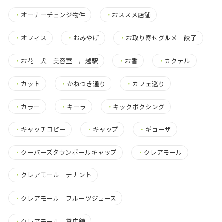
・
オーナーチェンジ物件
・
おススメ店舗
・
オフィス
・
おみやげ
・
お取り寄せグルメ 餃子
・
お花 犬 美容室 川越駅
・
お香
・
カクテル
・
カット
・
かねつき通り
・
カフェ巡り
・
カラー
・
キーラ
・
キックボクシング
・
キャッチコピー
・
キャップ
・
ギョーザ
・
クーパーズタウンボールキャップ
・
クレアモール
・
クレアモール テナント
・
クレアモール フルーツジュース
・
クレアモール 貸店舗