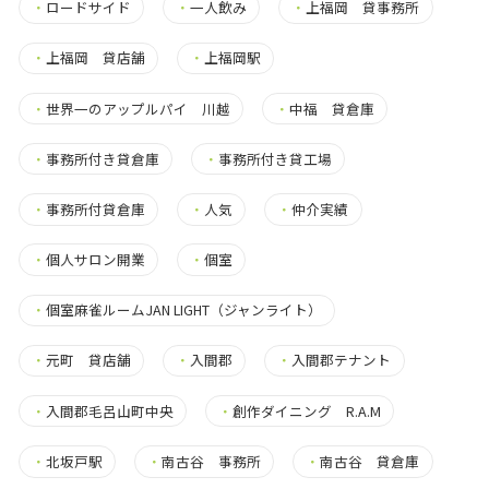
・
ロードサイド
・
一人飲み
・
上福岡 貸事務所
・
上福岡 貸店舗
・
上福岡駅
・
世界一のアップルパイ 川越
・
中福 貸倉庫
・
事務所付き貸倉庫
・
事務所付き貸工場
・
事務所付貸倉庫
・
人気
・
仲介実績
・
個人サロン開業
・
個室
・
個室麻雀ルームJAN LIGHT（ジャンライト）
・
元町 貸店舗
・
入間郡
・
入間郡テナント
・
入間郡毛呂山町中央
・
創作ダイニング R.A.M
・
北坂戸駅
・
南古谷 事務所
・
南古谷 貸倉庫