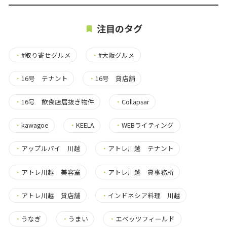
注目のタグ
・
#取り寄せグルメ
・
#大阪グルメ
・
16号 テナント
・
16号 貸店舗
・
16号 飲食店居抜き物件
・
Collapsar
・
kawagoe
・
KEELA
・
WEBライティング
・
アップルパイ 川越
・
アトレ川越 テナント
・
アトレ川越 美容室
・
アトレ川越 貸事務所
・
アトレ川越 貸店舗
・
インドネシア料理 川越
・
うなぎ
・
うまい
・
エベッツフィールド