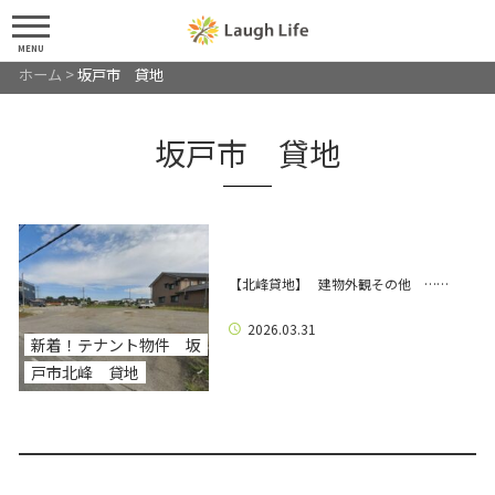
MENU
ホーム
>
坂戸市 貸地
坂戸市 貸地
【北峰貸地】 建物外観その他 ……
2026.03.31
新着！テナント物件 坂
戸市北峰 貸地