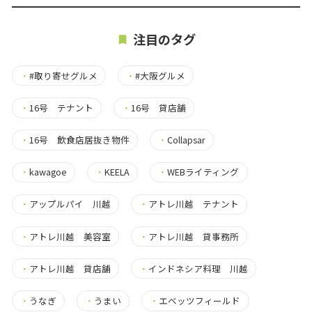
注目のタグ
・
#取り寄せグルメ
・
#大阪グルメ
・
16号 テナント
・
16号 貸店舗
・
16号 飲食店居抜き物件
・
Collapsar
・
kawagoe
・
KEELA
・
WEBライティング
・
アップルパイ 川越
・
アトレ川越 テナント
・
アトレ川越 美容室
・
アトレ川越 貸事務所
・
アトレ川越 貸店舗
・
インドネシア料理 川越
・
うなぎ
・
うまい
・
エベッツフィールド