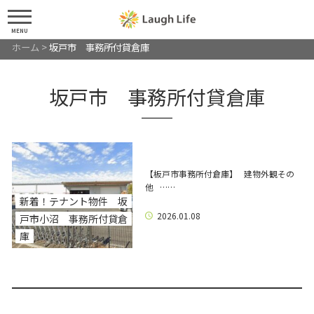
MENU
ホーム
>
坂戸市 事務所付貸倉庫
坂戸市 事務所付貸倉庫
【板戸市事務所付倉庫】 建物外観その
他 ……
新着！テナント物件 坂
2026.01.08
戸市小沼 事務所付貸倉
庫