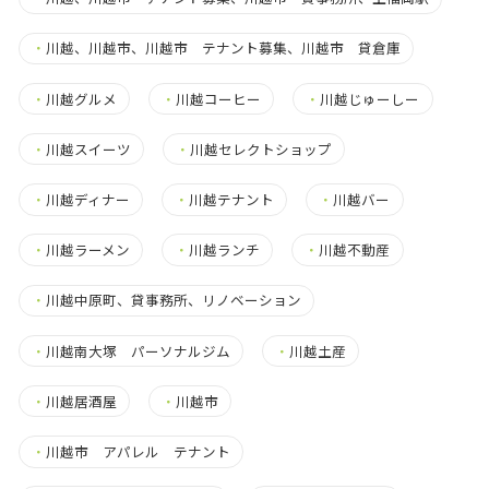
・
川越、川越市、川越市 テナント募集、川越市 貸倉庫
・
川越グルメ
・
川越コーヒー
・
川越じゅーしー
・
川越スイーツ
・
川越セレクトショップ
・
川越ディナー
・
川越テナント
・
川越バー
・
川越ラーメン
・
川越ランチ
・
川越不動産
・
川越中原町、貸事務所、リノベーション
・
川越南大塚 パーソナルジム
・
川越土産
・
川越居酒屋
・
川越市
・
川越市 アパレル テナント