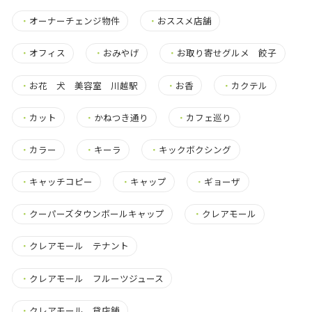
・
オーナーチェンジ物件
・
おススメ店舗
・
オフィス
・
おみやげ
・
お取り寄せグルメ 餃子
・
お花 犬 美容室 川越駅
・
お香
・
カクテル
・
カット
・
かねつき通り
・
カフェ巡り
・
カラー
・
キーラ
・
キックボクシング
・
キャッチコピー
・
キャップ
・
ギョーザ
・
クーパーズタウンボールキャップ
・
クレアモール
・
クレアモール テナント
・
クレアモール フルーツジュース
・
クレアモール 貸店舗