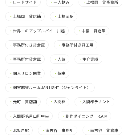
・
ロードサイド
・
一人飲み
・
上福岡 貸事務所
・
上福岡 貸店舗
・
上福岡駅
・
世界一のアップルパイ 川越
・
中福 貸倉庫
・
事務所付き貸倉庫
・
事務所付き貸工場
・
事務所付貸倉庫
・
人気
・
仲介実績
・
個人サロン開業
・
個室
・
個室麻雀ルームJAN LIGHT（ジャンライト）
・
元町 貸店舗
・
入間郡
・
入間郡テナント
・
入間郡毛呂山町中央
・
創作ダイニング R.A.M
・
北坂戸駅
・
南古谷 事務所
・
南古谷 貸倉庫