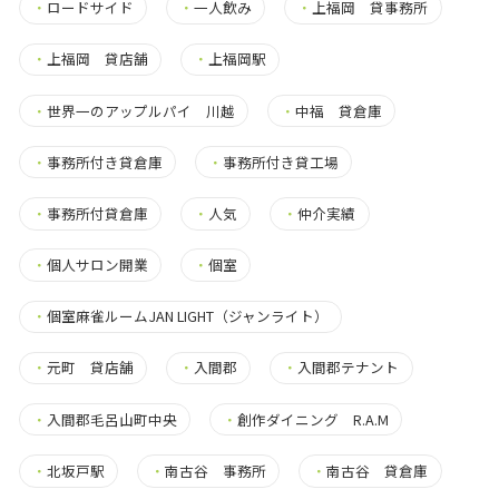
・
ロードサイド
・
一人飲み
・
上福岡 貸事務所
・
上福岡 貸店舗
・
上福岡駅
・
世界一のアップルパイ 川越
・
中福 貸倉庫
・
事務所付き貸倉庫
・
事務所付き貸工場
・
事務所付貸倉庫
・
人気
・
仲介実績
・
個人サロン開業
・
個室
・
個室麻雀ルームJAN LIGHT（ジャンライト）
・
元町 貸店舗
・
入間郡
・
入間郡テナント
・
入間郡毛呂山町中央
・
創作ダイニング R.A.M
・
北坂戸駅
・
南古谷 事務所
・
南古谷 貸倉庫