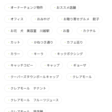
・
オーナーチェンジ物件
・
おススメ店舗
・
オフィス
・
おみやげ
・
お取り寄せグルメ 餃子
・
お花 犬 美容室 川越駅
・
お香
・
カクテル
・
カット
・
かねつき通り
・
カフェ巡り
・
カラー
・
キーラ
・
キックボクシング
・
キャッチコピー
・
キャップ
・
ギョーザ
・
クーパーズタウンボールキャップ
・
クレアモール
・
クレアモール テナント
・
クレアモール フルーツジュース
・
クレアモール 貸店舗