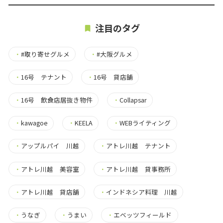
注目のタグ
・
#取り寄せグルメ
・
#大阪グルメ
・
16号 テナント
・
16号 貸店舗
・
16号 飲食店居抜き物件
・
Collapsar
・
kawagoe
・
KEELA
・
WEBライティング
・
アップルパイ 川越
・
アトレ川越 テナント
・
アトレ川越 美容室
・
アトレ川越 貸事務所
・
アトレ川越 貸店舗
・
インドネシア料理 川越
・
うなぎ
・
うまい
・
エベッツフィールド