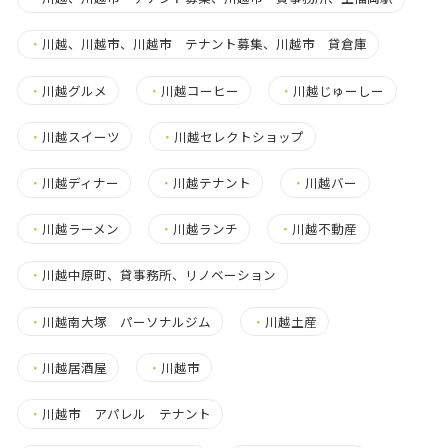
・
川越、川越市、川越市 テナント募集、川越市 貸倉庫
・
川越グルメ
・
川越コーヒー
・
川越じゅーしー
・
川越スイーツ
・
川越セレクトショップ
・
川越ディナー
・
川越テナント
・
川越バー
・
川越ラーメン
・
川越ランチ
・
川越不動産
・
川越中原町、貸事務所、リノベーション
・
川越南大塚 パーソナルジム
・
川越土産
・
川越居酒屋
・
川越市
・
川越市 アパレル テナント