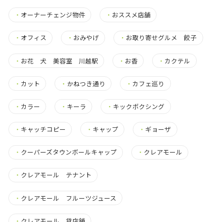
・
オーナーチェンジ物件
・
おススメ店舗
・
オフィス
・
おみやげ
・
お取り寄せグルメ 餃子
・
お花 犬 美容室 川越駅
・
お香
・
カクテル
・
カット
・
かねつき通り
・
カフェ巡り
・
カラー
・
キーラ
・
キックボクシング
・
キャッチコピー
・
キャップ
・
ギョーザ
・
クーパーズタウンボールキャップ
・
クレアモール
・
クレアモール テナント
・
クレアモール フルーツジュース
・
クレアモール 貸店舗