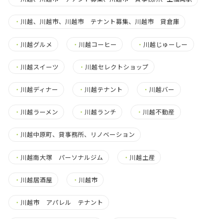
・
川越、川越市、川越市 テナント募集、川越市 貸倉庫
・
川越グルメ
・
川越コーヒー
・
川越じゅーしー
・
川越スイーツ
・
川越セレクトショップ
・
川越ディナー
・
川越テナント
・
川越バー
・
川越ラーメン
・
川越ランチ
・
川越不動産
・
川越中原町、貸事務所、リノベーション
・
川越南大塚 パーソナルジム
・
川越土産
・
川越居酒屋
・
川越市
・
川越市 アパレル テナント