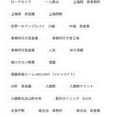
・
ロードサイド
・
一人飲み
・
上福岡 貸事務所
・
上福岡 貸店舗
・
上福岡駅
・
世界一のアップルパイ 川越
・
中福 貸倉庫
・
事務所付き貸倉庫
・
事務所付き貸工場
・
事務所付貸倉庫
・
人気
・
仲介実績
・
個人サロン開業
・
個室
・
個室麻雀ルームJAN LIGHT（ジャンライト）
・
元町 貸店舗
・
入間郡
・
入間郡テナント
・
入間郡毛呂山町中央
・
創作ダイニング R.A.M
・
北坂戸駅
・
南古谷 事務所
・
南古谷 貸倉庫