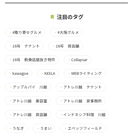
注目のタグ
・
#取り寄せグルメ
・
#大阪グルメ
・
16号 テナント
・
16号 貸店舗
・
16号 飲食店居抜き物件
・
Collapsar
・
kawagoe
・
KEELA
・
WEBライティング
・
アップルパイ 川越
・
アトレ川越 テナント
・
アトレ川越 美容室
・
アトレ川越 貸事務所
・
アトレ川越 貸店舗
・
インドネシア料理 川越
・
うなぎ
・
うまい
・
エベッツフィールド