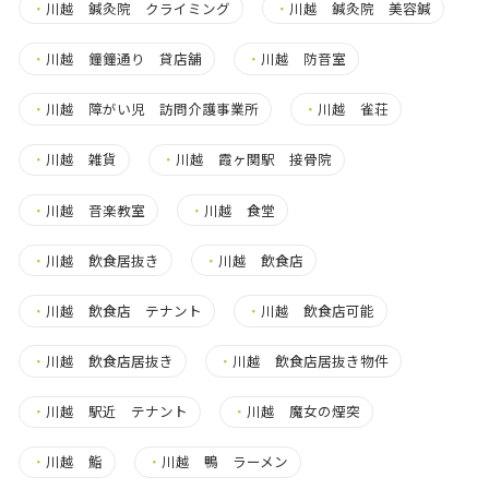
・
川越 鍼灸院 クライミング
・
川越 鍼灸院 美容鍼
・
川越 鐘鐘通り 貸店舗
・
川越 防音室
・
川越 障がい児 訪問介護事業所
・
川越 雀荘
・
川越 雑貨
・
川越 霞ヶ関駅 接骨院
・
川越 音楽教室
・
川越 食堂
・
川越 飲食居抜き
・
川越 飲食店
・
川越 飲食店 テナント
・
川越 飲食店可能
・
川越 飲食店居抜き
・
川越 飲食店居抜き物件
・
川越 駅近 テナント
・
川越 魔女の煙突
・
川越 鮨
・
川越 鴨 ラーメン