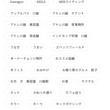
・
kawagoe
・
KEELA
・
WEBライティング
・
アップルパイ 川越
・
アトレ川越 テナント
・
アトレ川越 美容室
・
アトレ川越 貸事務所
・
アトレ川越 貸店舗
・
インドネシア料理 川越
・
うなぎ
・
うまい
・
エベッツフィールド
・
オーナーチェンジ物件
・
おススメ店舗
・
オフィス
・
おみやげ
・
お取り寄せグルメ 餃子
・
お花 犬 美容室 川越駅
・
お香
・
カクテル
・
カット
・
かねつき通り
・
カフェ巡り
・
カラー
・
キーラ
・
キックボクシング