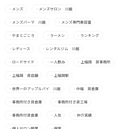
・
メンズ
・
メンズサロン 川越
・
メンズパーマ 川越
・
メンズ専門美容室
・
やまとごころ
・
ラーメン
・
ランキング
・
レディース
・
レンタルジム 川越
・
ロードサイド
・
一人飲み
・
上福岡 貸事務所
・
上福岡 貸店舗
・
上福岡駅
・
世界一のアップルパイ 川越
・
中福 貸倉庫
・
事務所付き貸倉庫
・
事務所付き貸工場
・
事務所付貸倉庫
・
人気
・
仲介実績
・
個人サロン開業
・
個室