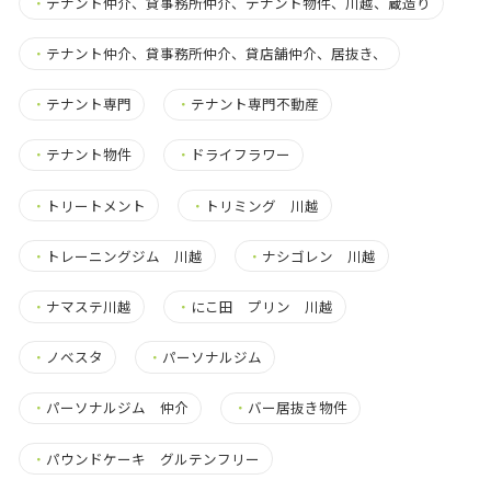
・
テナント仲介、貸事務所仲介、テナント物件、川越、蔵造り
・
テナント仲介、貸事務所仲介、貸店舗仲介、居抜き、
・
テナント専門
・
テナント専門不動産
・
テナント物件
・
ドライフラワー
・
トリートメント
・
トリミング 川越
・
トレーニングジム 川越
・
ナシゴレン 川越
・
ナマステ川越
・
にこ田 プリン 川越
・
ノベスタ
・
パーソナルジム
・
パーソナルジム 仲介
・
バー居抜き物件
・
パウンドケーキ グルテンフリー