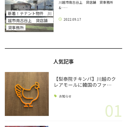
川越市南古谷上 貸店舗 貸事務所
&……
新着！テナント物件 川
2022.09.17
越市南古谷上 貸店舗
貸事務所
人気記事
【梨泰院チキンパ】川越のク
レアモールに韓国のファ…
お知らせ
01