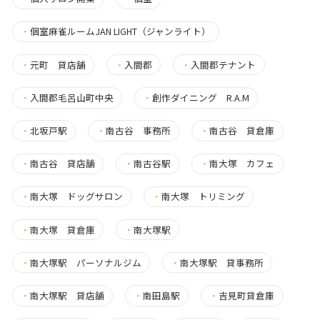
・
個室麻雀ルームJAN LIGHT（ジャンライト）
・
元町 貸店舗
・
入間郡
・
入間郡テナント
・
入間郡毛呂山町中央
・
創作ダイニング R.A.M
・
北坂戸駅
・
南古谷 事務所
・
南古谷 貸倉庫
・
南古谷 貸店舗
・
南古谷駅
・
南大塚 カフェ
・
南大塚 ドッグサロン
・
南大塚 トリミング
・
南大塚 貸倉庫
・
南大塚駅
・
南大塚駅 パーソナルジム
・
南大塚駅 貸事務所
・
南大塚駅 貸店舗
・
南田島駅
・
吉見町貸倉庫