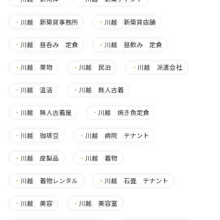
・
川越 新築貸事務所
・
川越 新築貸店舗
・
川越 昼呑み 定食
・
川越 昼飲み 定食
・
川越 果物
・
川越 民泊
・
川越 派遣会社
・
川越 温活
・
川越 無人古着
・
川越 無人古着屋
・
川越 焼き魚定食
・
川越 珈琲豆
・
川越 病院 テナント
・
川越 皮製品
・
川越 着物
・
川越 着物レンタル
・
川越 石畳 テナント
・
川越 美容
・
川越 美容室