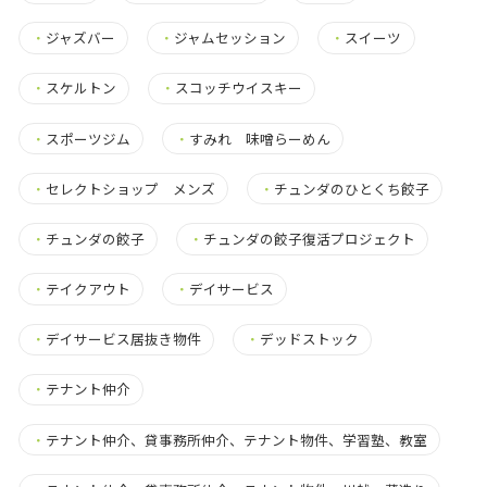
・
ジャズバー
・
ジャムセッション
・
スイーツ
・
スケルトン
・
スコッチウイスキー
・
スポーツジム
・
すみれ 味噌らーめん
・
セレクトショップ メンズ
・
チュンダのひとくち餃子
・
チュンダの餃子
・
チュンダの餃子復活プロジェクト
・
テイクアウト
・
デイサービス
・
デイサービス居抜き物件
・
デッドストック
・
テナント仲介
・
テナント仲介、貸事務所仲介、テナント物件、学習塾、教室