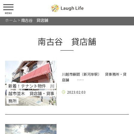
MENU
ホーム
>
南古谷 貸店舗
南古谷 貸店舗
川越市藤間（新河岸駅） 貸事務所・貸
店舗 ……
新着！テナント物件 川
2023.02.03
越市並木 貸店舗・貸事
務所