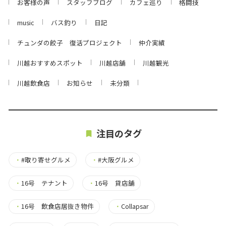
お客様の声
スタッフブログ
カフェ巡り
格闘技
music
バス釣り
日記
チュンダの餃子 復活プロジェクト
仲介実績
川越おすすめスポット
川越店舗
川越観光
川越飲食店
お知らせ
未分類
注目のタグ
・
#取り寄せグルメ
・
#大阪グルメ
・
16号 テナント
・
16号 貸店舗
・
16号 飲食店居抜き物件
・
Collapsar