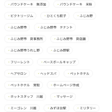
・
パウンドケーキ 無添加
・
パウンドケーキ 米粉
・
ビクトリージム
・
ひとくち餃子
・
ふじみ野
・
ふじみ野市
・
ふじみ野市 テナント
・
ふじみ野市 貸事務所
・
ふじみ野市 貸店舗
・
ふじみ野市うれし野
・
ふじみ野駅
・
フリーレント
・
ベースボールキャップ
・
ヘアサロン
・
ヘッドスパ
・
ペットホテル
・
ペットホテル 常駐
・
ホームページ作成
・
ホットスタッフ 川越
・
マッサージ
・
ミーゴレン 川越
・
みずほ台駅
・
ミリタリー