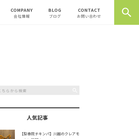
COMPANY
BLOG
CONTACT
会社情報
ブログ
お問い合わせ
会社情報
新着テナント物件
企業理念
物件オーナーお役立ち情
報
代表挨拶
開業、起業お役立ち情報
お薦め書籍
川越おすすめスポット
創業計画書（事業
川越飲食店
書）の書き方
スタッフブログ
川越観光
日記
人気記事
開業・起業インタ
一覧
チュンダの餃子 復活プ
music
【梨泰院チキンパ】川越のクレアモ