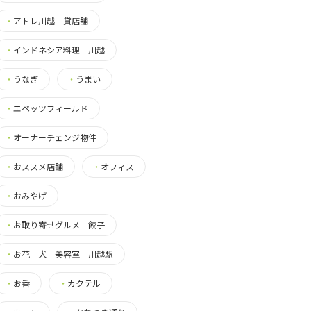
・
アトレ川越 貸店舗
・
インドネシア料理 川越
・
うなぎ
・
うまい
・
エベッツフィールド
・
オーナーチェンジ物件
・
おススメ店舗
・
オフィス
・
おみやげ
・
お取り寄せグルメ 餃子
・
お花 犬 美容室 川越駅
・
お香
・
カクテル