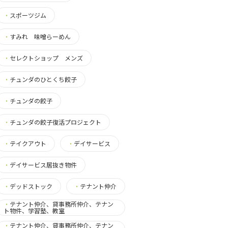
・
スポーツジム
・
すみれ 味噌らーめん
・
セレクトショップ メンズ
・
チュンダのひとくち餃子
・
チュンダの餃子
・
チュンダの餃子復活プロジェクト
・
テイクアウト
・
デイサービス
・
デイサービス居抜き物件
・
デッドストック
・
テナント仲介
・
テナント仲介、貸事務所仲介、テナン
ト物件、学習塾、教室
・
テナント仲介、貸事務所仲介、テナン