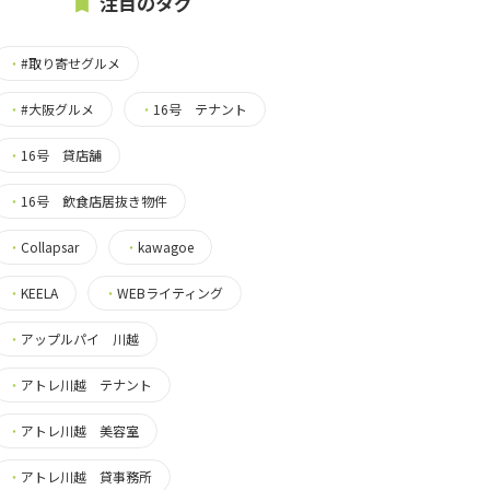
注目のタグ
・
#取り寄せグルメ
・
#大阪グルメ
・
16号 テナント
・
16号 貸店舗
・
16号 飲食店居抜き物件
・
Collapsar
・
kawagoe
・
KEELA
・
WEBライティング
・
アップルパイ 川越
・
アトレ川越 テナント
・
アトレ川越 美容室
・
アトレ川越 貸事務所