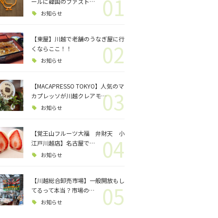
01
ロジェクト
ールに韓国のファスト…
お知らせ
バス釣り
【東屋】川越で老舗のうなぎ屋に行
02
くならここ！！
格闘技
お知らせ
【MACAPRESSO TOKYO】人気のマ
03
カプレッソが川越クレアモ…
お知らせ
【覚王山フルーツ大福 弁財天 小
04
江戸川越店】名古屋で…
お知らせ
【川越総合卸売市場】一般開放もし
05
てるって本当？市場の…
お知らせ