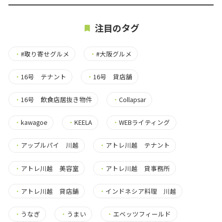
注目のタグ
・
#取り寄せグルメ
・
#大阪グルメ
・
16号 テナント
・
16号 貸店舗
・
16号 飲食店居抜き物件
・
Collapsar
・
kawagoe
・
KEELA
・
WEBライティング
・
アップルパイ 川越
・
アトレ川越 テナント
・
アトレ川越 美容室
・
アトレ川越 貸事務所
・
アトレ川越 貸店舗
・
インドネシア料理 川越
・
うなぎ
・
うまい
・
エベッツフィールド