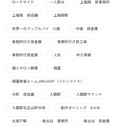
・
ロードサイド
・
一人飲み
・
上福岡 貸事務所
・
上福岡 貸店舗
・
上福岡駅
・
世界一のアップルパイ 川越
・
中福 貸倉庫
・
事務所付き貸倉庫
・
事務所付き貸工場
・
事務所付貸倉庫
・
人気
・
仲介実績
・
個人サロン開業
・
個室
・
個室麻雀ルームJAN LIGHT（ジャンライト）
・
元町 貸店舗
・
入間郡
・
入間郡テナント
・
入間郡毛呂山町中央
・
創作ダイニング R.A.M
・
北坂戸駅
・
南古谷 事務所
・
南古谷 貸倉庫