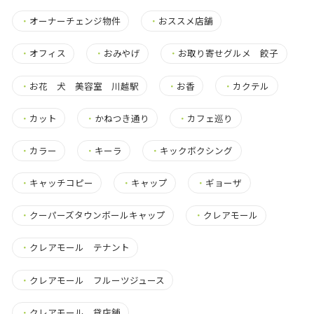
・
オーナーチェンジ物件
・
おススメ店舗
・
オフィス
・
おみやげ
・
お取り寄せグルメ 餃子
・
お花 犬 美容室 川越駅
・
お香
・
カクテル
・
カット
・
かねつき通り
・
カフェ巡り
・
カラー
・
キーラ
・
キックボクシング
・
キャッチコピー
・
キャップ
・
ギョーザ
・
クーパーズタウンボールキャップ
・
クレアモール
・
クレアモール テナント
・
クレアモール フルーツジュース
・
クレアモール 貸店舗