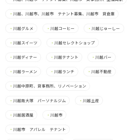
・
川越、川越市、川越市 テナント募集、川越市 貸倉庫
・
川越グルメ
・
川越コーヒー
・
川越じゅーしー
・
川越スイーツ
・
川越セレクトショップ
・
川越ディナー
・
川越テナント
・
川越バー
・
川越ラーメン
・
川越ランチ
・
川越不動産
・
川越中原町、貸事務所、リノベーション
・
川越南大塚 パーソナルジム
・
川越土産
・
川越居酒屋
・
川越市
・
川越市 アパレル テナント