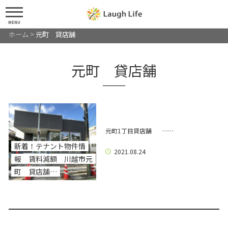
MENU
ホーム
>
元町 貸店舗
元町 貸店舗
元町1丁目貸店舗 ……
新着！テナント物件情
2021.08.24
報 賃料減額 川越市元
町 貸店舗…