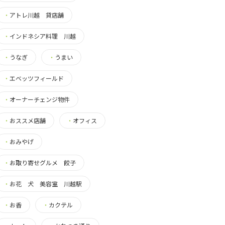
・
アトレ川越 貸店舗
・
インドネシア料理 川越
・
うなぎ
・
うまい
・
エベッツフィールド
・
オーナーチェンジ物件
・
おススメ店舗
・
オフィス
・
おみやげ
・
お取り寄せグルメ 餃子
・
お花 犬 美容室 川越駅
・
お香
・
カクテル