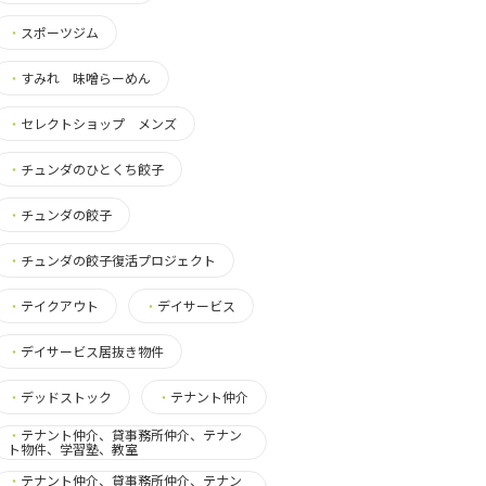
・
スポーツジム
・
すみれ 味噌らーめん
・
セレクトショップ メンズ
・
チュンダのひとくち餃子
・
チュンダの餃子
・
チュンダの餃子復活プロジェクト
・
テイクアウト
・
デイサービス
・
デイサービス居抜き物件
・
デッドストック
・
テナント仲介
・
テナント仲介、貸事務所仲介、テナン
ト物件、学習塾、教室
・
テナント仲介、貸事務所仲介、テナン