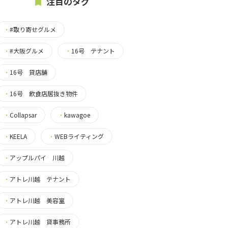
注目のタグ
・
#取り寄せグルメ
・
#大阪グルメ
・
16号 テナント
・
16号 貸店舗
・
16号 飲食店居抜き物件
・
Collapsar
・
kawagoe
・
KEELA
・
WEBライティング
・
アップルパイ 川越
・
アトレ川越 テナント
・
アトレ川越 美容室
・
アトレ川越 貸事務所