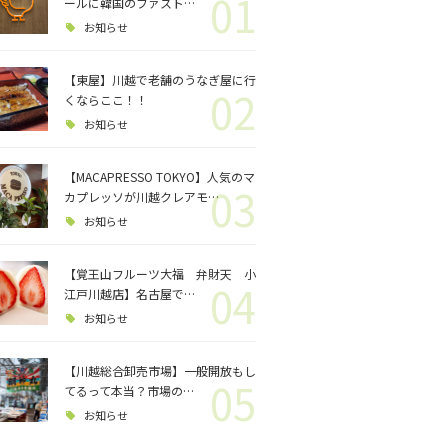
01
ロジェクト
ールに韓国のファスト…
お知らせ
バス釣り
【東屋】川越で老舗のうなぎ屋に行
02
くならここ！！
格闘技
お知らせ
【MACAPRESSO TOKYO】人気のマ
03
カプレッソが川越クレアモ…
お知らせ
【覚王山フルーツ大福 弁財天 小
04
江戸川越店】名古屋で…
お知らせ
【川越総合卸売市場】一般開放もし
05
てるって本当？市場の…
お知らせ