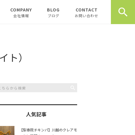
COMPANY
BLOG
CONTACT
会社情報
ブログ
お問い合わせ
会社情報
新着テナント物件
企業理念
物件オーナーお役立ち情
報
ライト）
代表挨拶
開業、起業お役立ち情報
お薦め書籍
川越おすすめスポット
創業計画書（事業
川越飲食店
書）の書き方
スタッフブログ
川越観光
日記
人気記事
開業・起業インタ
一覧
チュンダの餃子 復活プ
music
【梨泰院チキンパ】川越のクレアモ