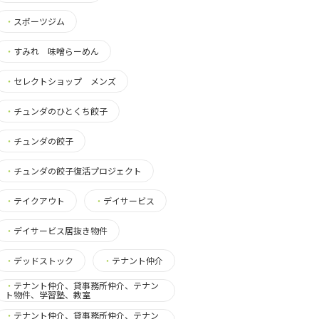
・
スポーツジム
・
すみれ 味噌らーめん
・
セレクトショップ メンズ
・
チュンダのひとくち餃子
・
チュンダの餃子
・
チュンダの餃子復活プロジェクト
・
テイクアウト
・
デイサービス
・
デイサービス居抜き物件
・
デッドストック
・
テナント仲介
・
テナント仲介、貸事務所仲介、テナン
ト物件、学習塾、教室
・
テナント仲介、貸事務所仲介、テナン