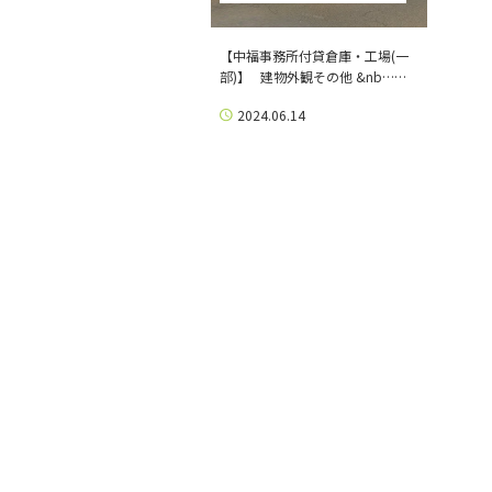
【中福事務所付貸倉庫・工場(一
部)】 建物外観その他 &nb……
2024.06.14