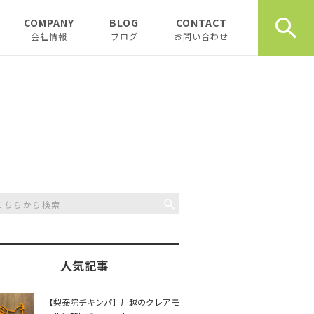
COMPANY
BLOG
CONTACT
会社情報
ブログ
お問い合わせ
会社情報
新着テナント物件
企業理念
物件オーナーお役立ち情
報
代表挨拶
開業、起業お役立ち情報
お薦め書籍
川越おすすめスポット
創業計画書（事業
川越飲食店
書）の書き方
スタッフブログ
川越観光
日記
人気記事
開業・起業インタ
一覧
チュンダの餃子 復活プ
music
【梨泰院チキンパ】川越のクレアモ