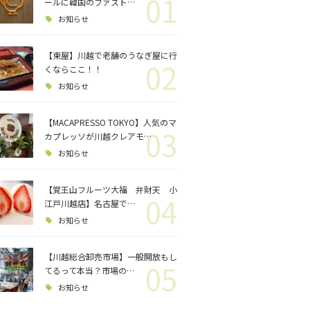
01
ロジェクト
ールに韓国のファスト…
お知らせ
バス釣り
【東屋】川越で老舗のうなぎ屋に行
02
くならここ！！
格闘技
お知らせ
【MACAPRESSO TOKYO】人気のマ
03
カプレッソが川越クレアモ…
お知らせ
【覚王山フルーツ大福 弁財天 小
04
江戸川越店】名古屋で…
お知らせ
【川越総合卸売市場】一般開放もし
05
てるって本当？市場の…
お知らせ