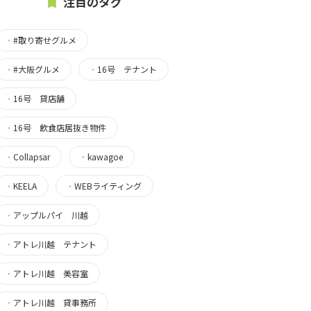
注目のタグ
・
#取り寄せグルメ
・
#大阪グルメ
・
16号 テナント
・
16号 貸店舗
・
16号 飲食店居抜き物件
・
Collapsar
・
kawagoe
・
KEELA
・
WEBライティング
・
アップルパイ 川越
・
アトレ川越 テナント
・
アトレ川越 美容室
・
アトレ川越 貸事務所