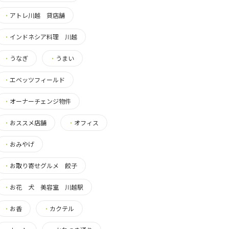
・
アトレ川越 貸店舗
・
インドネシア料理 川越
・
うなぎ
・
うまい
・
エベッツフィールド
・
オーナーチェンジ物件
・
おススメ店舗
・
オフィス
・
おみやげ
・
お取り寄せグルメ 餃子
・
お花 犬 美容室 川越駅
・
お香
・
カクテル