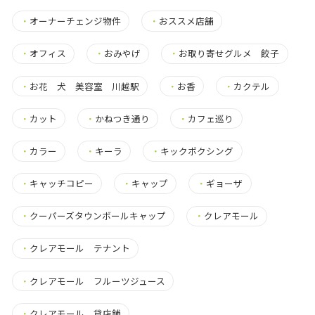
・
オーナーチェンジ物件
・
おススメ店舗
・
オフィス
・
おみやげ
・
お取り寄せグルメ 餃子
・
お花 犬 美容室 川越駅
・
お香
・
カクテル
・
カット
・
かねつき通り
・
カフェ巡り
・
カラー
・
キーラ
・
キックボクシング
・
キャッチコピー
・
キャップ
・
ギョーザ
・
クーパーズタウンボールキャップ
・
クレアモール
・
クレアモール テナント
・
クレアモール フルーツジュース
・
クレアモール 貸店舗