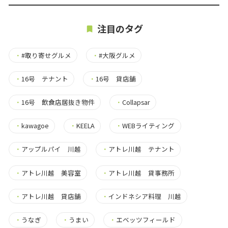
注目のタグ
・
#取り寄せグルメ
・
#大阪グルメ
・
16号 テナント
・
16号 貸店舗
・
16号 飲食店居抜き物件
・
Collapsar
・
kawagoe
・
KEELA
・
WEBライティング
・
アップルパイ 川越
・
アトレ川越 テナント
・
アトレ川越 美容室
・
アトレ川越 貸事務所
・
アトレ川越 貸店舗
・
インドネシア料理 川越
・
うなぎ
・
うまい
・
エベッツフィールド