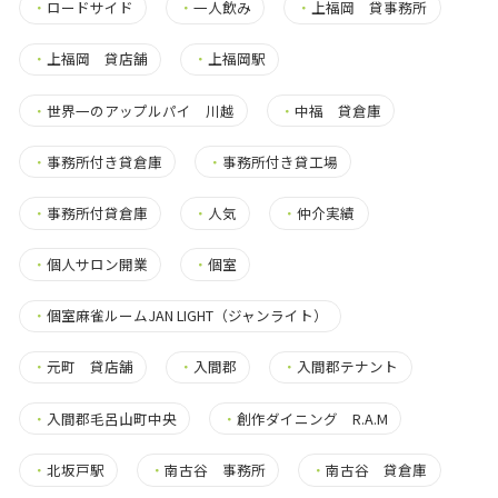
・
ロードサイド
・
一人飲み
・
上福岡 貸事務所
・
上福岡 貸店舗
・
上福岡駅
・
世界一のアップルパイ 川越
・
中福 貸倉庫
・
事務所付き貸倉庫
・
事務所付き貸工場
・
事務所付貸倉庫
・
人気
・
仲介実績
・
個人サロン開業
・
個室
・
個室麻雀ルームJAN LIGHT（ジャンライト）
・
元町 貸店舗
・
入間郡
・
入間郡テナント
・
入間郡毛呂山町中央
・
創作ダイニング R.A.M
・
北坂戸駅
・
南古谷 事務所
・
南古谷 貸倉庫