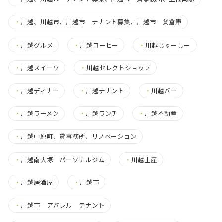
・
川越、川越市、川越市 テナント募集、川越市 貸倉庫
・
川越グルメ
・
川越コーヒー
・
川越じゅーしー
・
川越スイーツ
・
川越セレクトショップ
・
川越ディナー
・
川越テナント
・
川越バー
・
川越ラーメン
・
川越ランチ
・
川越不動産
・
川越中原町、貸事務所、リノベーション
・
川越南大塚 パーソナルジム
・
川越土産
・
川越居酒屋
・
川越市
・
川越市 アパレル テナント