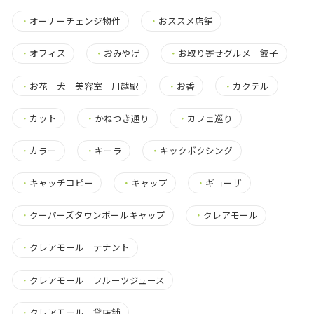
・
オーナーチェンジ物件
・
おススメ店舗
・
オフィス
・
おみやげ
・
お取り寄せグルメ 餃子
・
お花 犬 美容室 川越駅
・
お香
・
カクテル
・
カット
・
かねつき通り
・
カフェ巡り
・
カラー
・
キーラ
・
キックボクシング
・
キャッチコピー
・
キャップ
・
ギョーザ
・
クーパーズタウンボールキャップ
・
クレアモール
・
クレアモール テナント
・
クレアモール フルーツジュース
・
クレアモール 貸店舗