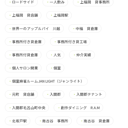
・
ロードサイド
・
一人飲み
・
上福岡 貸事務所
・
上福岡 貸店舗
・
上福岡駅
・
世界一のアップルパイ 川越
・
中福 貸倉庫
・
事務所付き貸倉庫
・
事務所付き貸工場
・
事務所付貸倉庫
・
人気
・
仲介実績
・
個人サロン開業
・
個室
・
個室麻雀ルームJAN LIGHT（ジャンライト）
・
元町 貸店舗
・
入間郡
・
入間郡テナント
・
入間郡毛呂山町中央
・
創作ダイニング R.A.M
・
北坂戸駅
・
南古谷 事務所
・
南古谷 貸倉庫