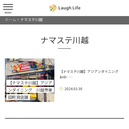
MENU
ホーム
>
ナマステ川越
ナマステ川越
【ナマステ川越】アジアンダイニング
&nb……
【ナマステ川越】アジア
2024.03.30
ンダイニング 川越市東
田町貸店舗