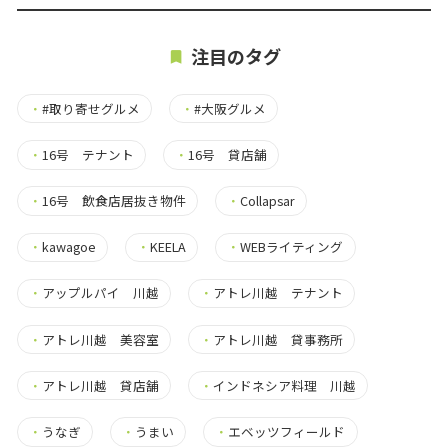
注目のタグ
・
#取り寄せグルメ
・
#大阪グルメ
・
16号 テナント
・
16号 貸店舗
・
16号 飲食店居抜き物件
・
Collapsar
・
kawagoe
・
KEELA
・
WEBライティング
・
アップルパイ 川越
・
アトレ川越 テナント
・
アトレ川越 美容室
・
アトレ川越 貸事務所
・
アトレ川越 貸店舗
・
インドネシア料理 川越
・
うなぎ
・
うまい
・
エベッツフィールド