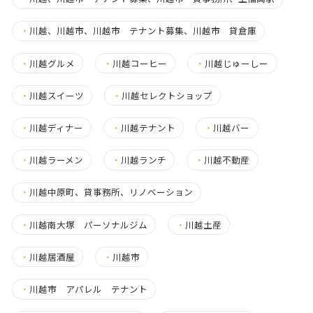
・
川越、川越市、川越市 テナント募集、川越市 貸倉庫
・
川越グルメ
・
川越コーヒー
・
川越じゅーしー
・
川越スイーツ
・
川越セレクトショップ
・
川越ディナー
・
川越テナント
・
川越バー
・
川越ラーメン
・
川越ランチ
・
川越不動産
・
川越中原町、貸事務所、リノベーション
・
川越南大塚 パーソナルジム
・
川越土産
・
川越居酒屋
・
川越市
・
川越市 アパレル テナント