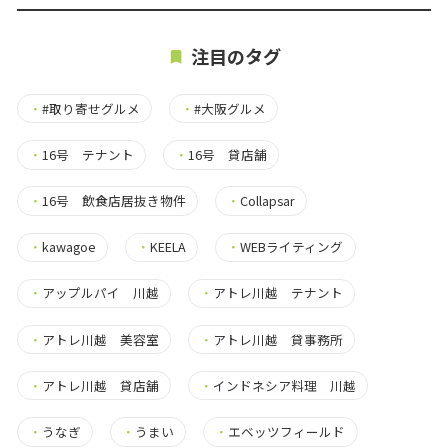
注目のタグ
・
#取り寄せグルメ
・
#大阪グルメ
・
16号 テナント
・
16号 貸店舗
・
16号 飲食店居抜き物件
・
Collapsar
・
kawagoe
・
KEELA
・
WEBライティング
・
アップルパイ 川越
・
アトレ川越 テナント
・
アトレ川越 美容室
・
アトレ川越 貸事務所
・
アトレ川越 貸店舗
・
インドネシア料理 川越
・
うなぎ
・
うまい
・
エベッツフィールド