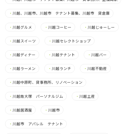
・
川越、川越市、川越市 テナント募集、川越市 貸倉庫
・
川越グルメ
・
川越コーヒー
・
川越じゅーしー
・
川越スイーツ
・
川越セレクトショップ
・
川越ディナー
・
川越テナント
・
川越バー
・
川越ラーメン
・
川越ランチ
・
川越不動産
・
川越中原町、貸事務所、リノベーション
・
川越南大塚 パーソナルジム
・
川越土産
・
川越居酒屋
・
川越市
・
川越市 アパレル テナント