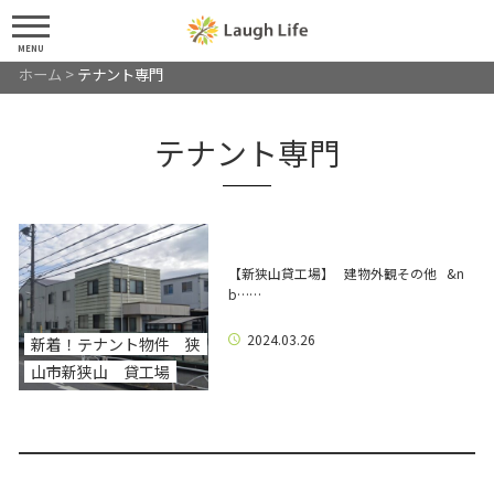
MENU
ホーム
>
テナント専門
テナント専門
【新狭山貸工場】 建物外観その他 &n
b……
2024.03.26
新着！テナント物件 狭
山市新狭山 貸工場