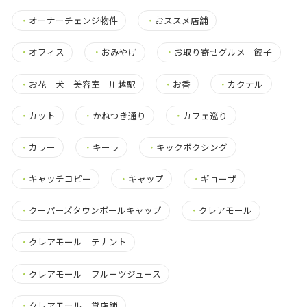
・
オーナーチェンジ物件
・
おススメ店舗
・
オフィス
・
おみやげ
・
お取り寄せグルメ 餃子
・
お花 犬 美容室 川越駅
・
お香
・
カクテル
・
カット
・
かねつき通り
・
カフェ巡り
・
カラー
・
キーラ
・
キックボクシング
・
キャッチコピー
・
キャップ
・
ギョーザ
・
クーパーズタウンボールキャップ
・
クレアモール
・
クレアモール テナント
・
クレアモール フルーツジュース
・
クレアモール 貸店舗