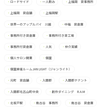
・
ロードサイド
・
一人飲み
・
上福岡 貸事務所
・
上福岡 貸店舗
・
上福岡駅
・
世界一のアップルパイ 川越
・
中福 貸倉庫
・
事務所付き貸倉庫
・
事務所付き貸工場
・
事務所付貸倉庫
・
人気
・
仲介実績
・
個人サロン開業
・
個室
・
個室麻雀ルームJAN LIGHT（ジャンライト）
・
元町 貸店舗
・
入間郡
・
入間郡テナント
・
入間郡毛呂山町中央
・
創作ダイニング R.A.M
・
北坂戸駅
・
南古谷 事務所
・
南古谷 貸倉庫