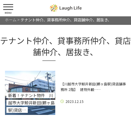
MENU
ホーム
>
テナント仲介、貸事務所仲介、貸店舗仲介、居抜き、
テナント仲介、貸事務所仲介、貸店
舗仲介、居抜き、
【川越市大字鯨井新田(鶴ヶ島駅)貸店舗事
務所 2階】 建物外観……
新着！テナント物件 川
2023.12.15
越市大字鯨井新田(鶴ヶ島
駅)貸店…