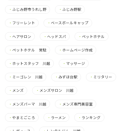
・
ふじみ野市うれし野
・
ふじみ野駅
・
フリーレント
・
ベースボールキャップ
・
ヘアサロン
・
ヘッドスパ
・
ペットホテル
・
ペットホテル 常駐
・
ホームページ作成
・
ホットスタッフ 川越
・
マッサージ
・
ミーゴレン 川越
・
みずほ台駅
・
ミリタリー
・
メンズ
・
メンズサロン 川越
・
メンズパーマ 川越
・
メンズ専門美容室
・
やまとごころ
・
ラーメン
・
ランキング
・
レディース
・
レンタルジム 川越