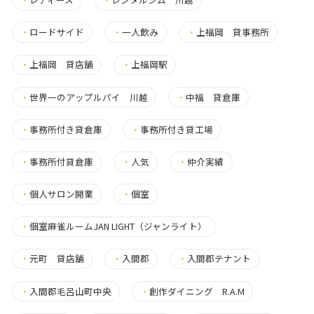
・
ロードサイド
・
一人飲み
・
上福岡 貸事務所
・
上福岡 貸店舗
・
上福岡駅
・
世界一のアップルパイ 川越
・
中福 貸倉庫
・
事務所付き貸倉庫
・
事務所付き貸工場
・
事務所付貸倉庫
・
人気
・
仲介実績
・
個人サロン開業
・
個室
・
個室麻雀ルームJAN LIGHT（ジャンライト）
・
元町 貸店舗
・
入間郡
・
入間郡テナント
・
入間郡毛呂山町中央
・
創作ダイニング R.A.M