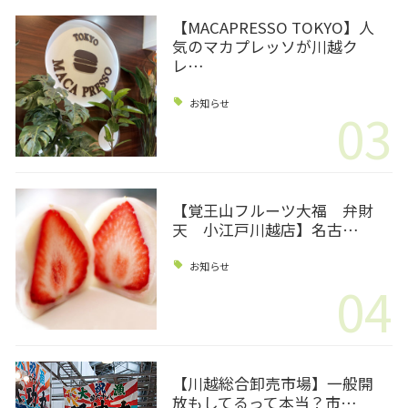
【MACAPRESSO TOKYO】人
気のマカプレッソが川越ク
レ…
お知らせ
03
【覚王山フルーツ大福 弁財
天 小江戸川越店】名古…
お知らせ
04
【川越総合卸売市場】一般開
放もしてるって本当？市…