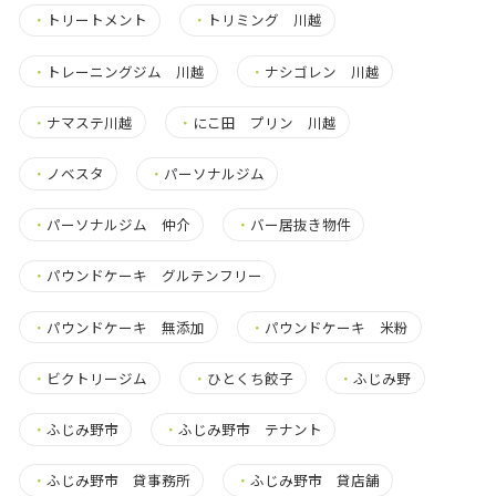
・
トリートメント
・
トリミング 川越
・
トレーニングジム 川越
・
ナシゴレン 川越
・
ナマステ川越
・
にこ田 プリン 川越
・
ノベスタ
・
パーソナルジム
・
パーソナルジム 仲介
・
バー居抜き物件
・
パウンドケーキ グルテンフリー
・
パウンドケーキ 無添加
・
パウンドケーキ 米粉
・
ビクトリージム
・
ひとくち餃子
・
ふじみ野
・
ふじみ野市
・
ふじみ野市 テナント
・
ふじみ野市 貸事務所
・
ふじみ野市 貸店舗