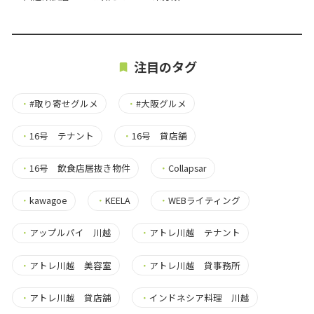
注目のタグ
・
#取り寄せグルメ
・
#大阪グルメ
・
16号 テナント
・
16号 貸店舗
・
16号 飲食店居抜き物件
・
Collapsar
・
kawagoe
・
KEELA
・
WEBライティング
・
アップルパイ 川越
・
アトレ川越 テナント
・
アトレ川越 美容室
・
アトレ川越 貸事務所
・
アトレ川越 貸店舗
・
インドネシア料理 川越