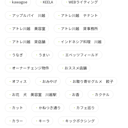
・
kawagoe
・
KEELA
・
WEBライティング
・
アップルパイ 川越
・
アトレ川越 テナント
・
アトレ川越 美容室
・
アトレ川越 貸事務所
・
アトレ川越 貸店舗
・
インドネシア料理 川越
・
うなぎ
・
うまい
・
エベッツフィールド
・
オーナーチェンジ物件
・
おススメ店舗
・
オフィス
・
おみやげ
・
お取り寄せグルメ 餃子
・
お花 犬 美容室 川越駅
・
お香
・
カクテル
・
カット
・
かねつき通り
・
カフェ巡り
・
カラー
・
キーラ
・
キックボクシング