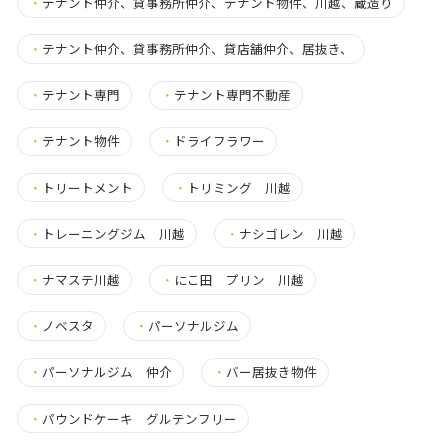
・
テナント仲介、貸事務所仲介、テナント物件、川越、蔵造り
・
テナント仲介、貸事務所仲介、貸店舗仲介、居抜き、
・
テナント専門
・
テナント専門不動産
・
テナント物件
・
ドライフラワー
・
トリートメント
・
トリミング 川越
・
トレーニングジム 川越
・
ナシゴレン 川越
・
ナマステ川越
・
にこ田 プリン 川越
・
ノベスタ
・
パーソナルジム
・
パーソナルジム 仲介
・
バー居抜き物件
・
パウンドケーキ グルテンフリー