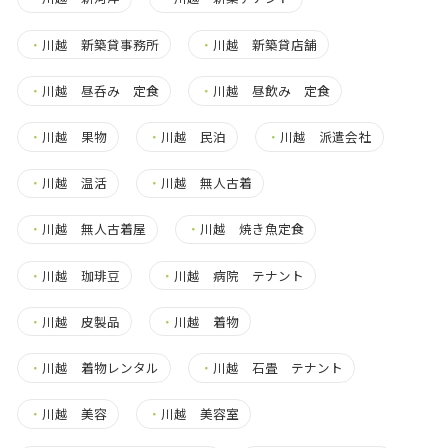
・
川越 新築貸事務所
・
川越 新築貸店舗
・
川越 昼呑み 定食
・
川越 昼飲み 定食
・
川越 果物
・
川越 民泊
・
川越 派遣会社
・
川越 温活
・
川越 無人古着
・
川越 無人古着屋
・
川越 焼き魚定食
・
川越 珈琲豆
・
川越 病院 テナント
・
川越 皮製品
・
川越 着物
・
川越 着物レンタル
・
川越 石畳 テナント
・
川越 美容
・
川越 美容室