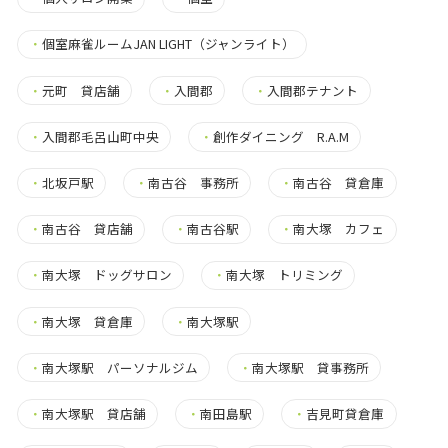
・
個室麻雀ルームJAN LIGHT（ジャンライト）
・
元町 貸店舗
・
入間郡
・
入間郡テナント
・
入間郡毛呂山町中央
・
創作ダイニング R.A.M
・
北坂戸駅
・
南古谷 事務所
・
南古谷 貸倉庫
・
南古谷 貸店舗
・
南古谷駅
・
南大塚 カフェ
・
南大塚 ドッグサロン
・
南大塚 トリミング
・
南大塚 貸倉庫
・
南大塚駅
・
南大塚駅 パーソナルジム
・
南大塚駅 貸事務所
・
南大塚駅 貸店舗
・
南田島駅
・
吉見町貸倉庫