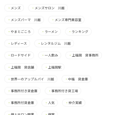
・
メンズ
・
メンズサロン 川越
・
メンズパーマ 川越
・
メンズ専門美容室
・
やまとごころ
・
ラーメン
・
ランキング
・
レディース
・
レンタルジム 川越
・
ロードサイド
・
一人飲み
・
上福岡 貸事務所
・
上福岡 貸店舗
・
上福岡駅
・
世界一のアップルパイ 川越
・
中福 貸倉庫
・
事務所付き貸倉庫
・
事務所付き貸工場
・
事務所付貸倉庫
・
人気
・
仲介実績
・
個人サロン開業
・
個室