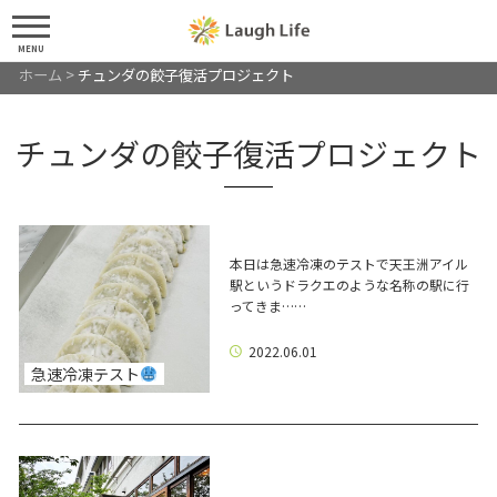
MENU
ホーム
>
チュンダの餃子復活プロジェクト
チュンダの餃子復活プロジェクト
本日は急速冷凍のテストで天王洲アイル
駅というドラクエのような名称の駅に行
ってきま……
2022.06.01
急速冷凍テスト