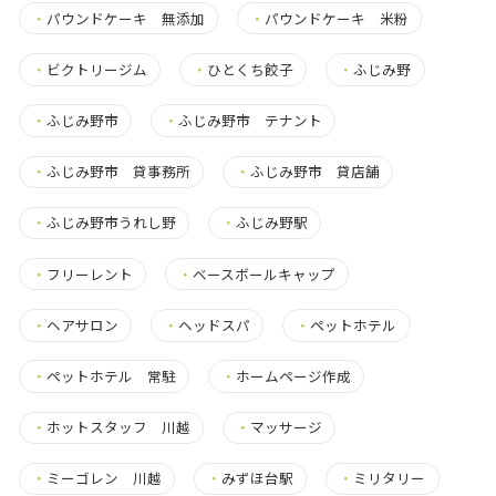
・
パウンドケーキ 無添加
・
パウンドケーキ 米粉
・
ビクトリージム
・
ひとくち餃子
・
ふじみ野
・
ふじみ野市
・
ふじみ野市 テナント
・
ふじみ野市 貸事務所
・
ふじみ野市 貸店舗
・
ふじみ野市うれし野
・
ふじみ野駅
・
フリーレント
・
ベースボールキャップ
・
ヘアサロン
・
ヘッドスパ
・
ペットホテル
・
ペットホテル 常駐
・
ホームページ作成
・
ホットスタッフ 川越
・
マッサージ
・
ミーゴレン 川越
・
みずほ台駅
・
ミリタリー