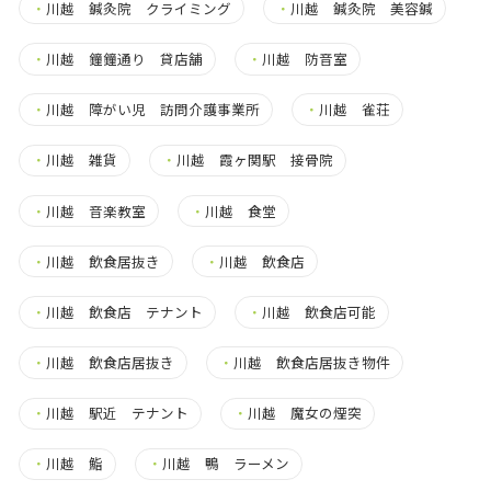
・
川越 鍼灸院 クライミング
・
川越 鍼灸院 美容鍼
・
川越 鐘鐘通り 貸店舗
・
川越 防音室
・
川越 障がい児 訪問介護事業所
・
川越 雀荘
・
川越 雑貨
・
川越 霞ヶ関駅 接骨院
・
川越 音楽教室
・
川越 食堂
・
川越 飲食居抜き
・
川越 飲食店
・
川越 飲食店 テナント
・
川越 飲食店可能
・
川越 飲食店居抜き
・
川越 飲食店居抜き物件
・
川越 駅近 テナント
・
川越 魔女の煙突
・
川越 鮨
・
川越 鴨 ラーメン