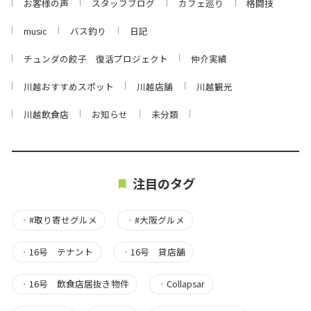
お客様の声
スタッフブログ
カフェ巡り
格闘技
music
バス釣り
日記
チュンダの餃子 復活プロジェクト
仲介実績
川越おすすめスポット
川越店舗
川越観光
川越飲食店
お知らせ
未分類
注目のタグ
・
#取り寄せグルメ
・
#大阪グルメ
・
16号 テナント
・
16号 貸店舗
・
16号 飲食店居抜き物件
・
Collapsar