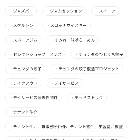
・
ジャズバー
・
ジャムセッション
・
スイーツ
・
スケルトン
・
スコッチウイスキー
・
スポーツジム
・
すみれ 味噌らーめん
・
セレクトショップ メンズ
・
チュンダのひとくち餃子
・
チュンダの餃子
・
チュンダの餃子復活プロジェクト
・
テイクアウト
・
デイサービス
・
デイサービス居抜き物件
・
デッドストック
・
テナント仲介
・
テナント仲介、貸事務所仲介、テナント物件、学習塾、教室