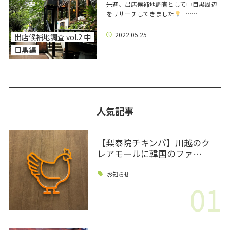
先週、出店候補地調査として中目黒周辺
をリサーチしてきました
……
2022.05.25
出店候補地調査 vol.2 中
目黒編
人気記事
【梨泰院チキンパ】川越のク
レアモールに韓国のファ…
お知らせ
01