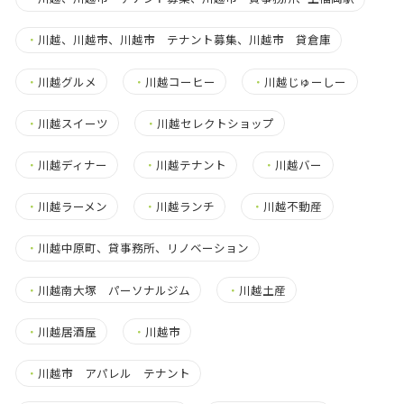
・
川越、川越市、川越市 テナント募集、川越市 貸倉庫
・
川越グルメ
・
川越コーヒー
・
川越じゅーしー
・
川越スイーツ
・
川越セレクトショップ
・
川越ディナー
・
川越テナント
・
川越バー
・
川越ラーメン
・
川越ランチ
・
川越不動産
・
川越中原町、貸事務所、リノベーション
・
川越南大塚 パーソナルジム
・
川越土産
・
川越居酒屋
・
川越市
・
川越市 アパレル テナント