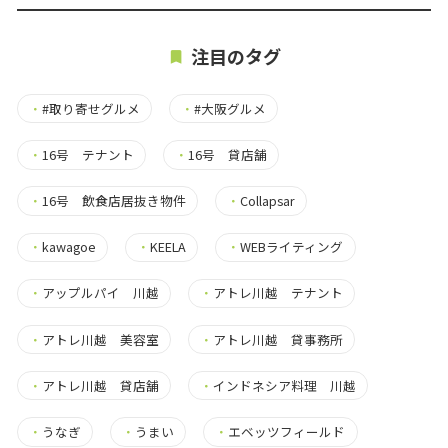
注目のタグ
・
#取り寄せグルメ
・
#大阪グルメ
・
16号 テナント
・
16号 貸店舗
・
16号 飲食店居抜き物件
・
Collapsar
・
kawagoe
・
KEELA
・
WEBライティング
・
アップルパイ 川越
・
アトレ川越 テナント
・
アトレ川越 美容室
・
アトレ川越 貸事務所
・
アトレ川越 貸店舗
・
インドネシア料理 川越
・
うなぎ
・
うまい
・
エベッツフィールド