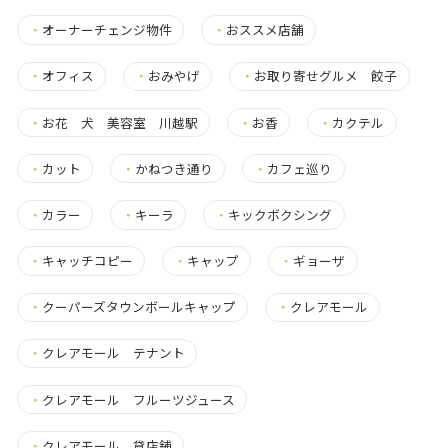
・
オーナーチェンジ物件
・
おススメ店舗
・
オフィス
・
おみやげ
・
お取り寄せグルメ 餃子
・
お花 犬 美容室 川越駅
・
お香
・
カクテル
・
カット
・
かねつき通り
・
カフェ巡り
・
カラー
・
キーラ
・
キックボクシング
・
キャッチコピー
・
キャップ
・
ギョーザ
・
クーパーズタウンボールキャップ
・
クレアモール
・
クレアモール テナント
・
クレアモール フルーツジュース
・
クレアモール 貸店舗