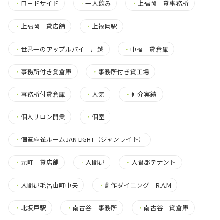
・
ロードサイド
・
一人飲み
・
上福岡 貸事務所
・
上福岡 貸店舗
・
上福岡駅
・
世界一のアップルパイ 川越
・
中福 貸倉庫
・
事務所付き貸倉庫
・
事務所付き貸工場
・
事務所付貸倉庫
・
人気
・
仲介実績
・
個人サロン開業
・
個室
・
個室麻雀ルームJAN LIGHT（ジャンライト）
・
元町 貸店舗
・
入間郡
・
入間郡テナント
・
入間郡毛呂山町中央
・
創作ダイニング R.A.M
・
北坂戸駅
・
南古谷 事務所
・
南古谷 貸倉庫