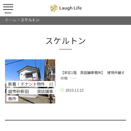
MENU
ホーム
>
スケルトン
スケルトン
【栄荘1階 貸店舗事務所】 建物外観そ
の他 ……
新着！テナント物件 川
2023.12.22
越市砂新田 貸店舗事
務所