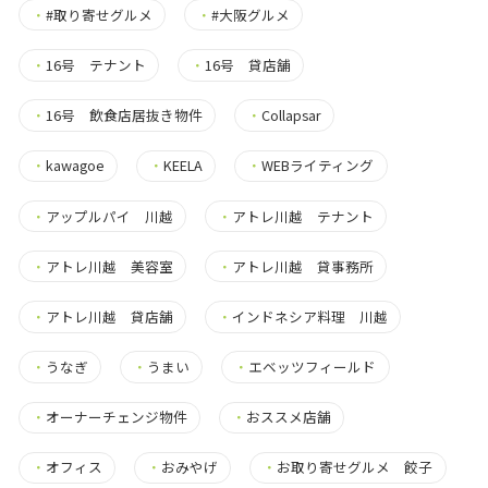
・
#取り寄せグルメ
・
#大阪グルメ
・
16号 テナント
・
16号 貸店舗
・
16号 飲食店居抜き物件
・
Collapsar
・
kawagoe
・
KEELA
・
WEBライティング
・
アップルパイ 川越
・
アトレ川越 テナント
・
アトレ川越 美容室
・
アトレ川越 貸事務所
・
アトレ川越 貸店舗
・
インドネシア料理 川越
・
うなぎ
・
うまい
・
エベッツフィールド
・
オーナーチェンジ物件
・
おススメ店舗
・
オフィス
・
おみやげ
・
お取り寄せグルメ 餃子