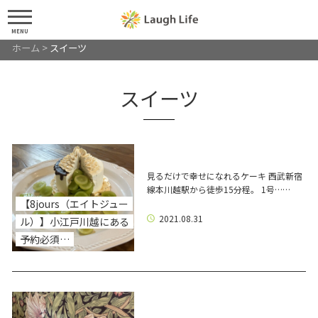
MENU
ホーム
>
スイーツ
スイーツ
見るだけで幸せになれるケーキ 西武新宿
線本川越駅から徒歩15分程。 1号……
【8jours（エイトジュー
2021.08.31
ル）】小江戸川越にある
予約必須…