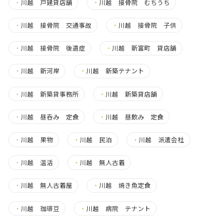
・
川越 戸建貸店舗
・
川越 接骨院 むちうち
・
川越 接骨院 交通事故
・
川越 接骨院 子供
・
川越 接骨院 後遺症
・
川越 新富町 貸店舗
・
川越 新河岸
・
川越 新築テナント
・
川越 新築貸事務所
・
川越 新築貸店舗
・
川越 昼呑み 定食
・
川越 昼飲み 定食
・
川越 果物
・
川越 民泊
・
川越 派遣会社
・
川越 温活
・
川越 無人古着
・
川越 無人古着屋
・
川越 焼き魚定食
・
川越 珈琲豆
・
川越 病院 テナント