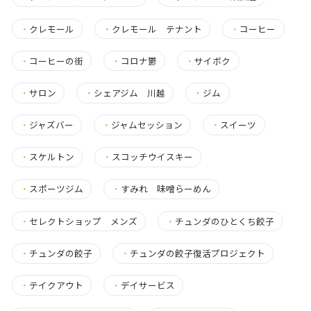
・
クレモール
・
クレモール テナント
・
コーヒー
・
コーヒーの街
・
コロナ鬱
・
サイボク
・
サロン
・
シェアジム 川越
・
ジム
・
ジャズバー
・
ジャムセッション
・
スイーツ
・
スケルトン
・
スコッチウイスキー
・
スポーツジム
・
すみれ 味噌らーめん
・
セレクトショップ メンズ
・
チュンダのひとくち餃子
・
チュンダの餃子
・
チュンダの餃子復活プロジェクト
・
テイクアウト
・
デイサービス