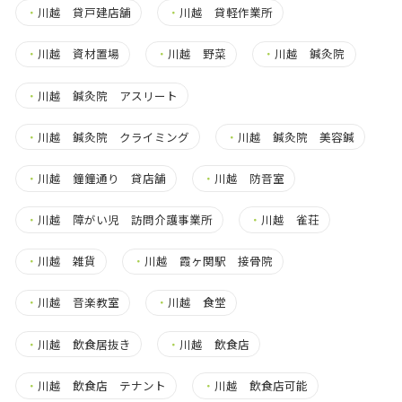
・
川越 貸戸建店舗
・
川越 貸軽作業所
・
川越 資材置場
・
川越 野菜
・
川越 鍼灸院
・
川越 鍼灸院 アスリート
・
川越 鍼灸院 クライミング
・
川越 鍼灸院 美容鍼
・
川越 鐘鐘通り 貸店舗
・
川越 防音室
・
川越 障がい児 訪問介護事業所
・
川越 雀荘
・
川越 雑貨
・
川越 霞ヶ関駅 接骨院
・
川越 音楽教室
・
川越 食堂
・
川越 飲食居抜き
・
川越 飲食店
・
川越 飲食店 テナント
・
川越 飲食店可能