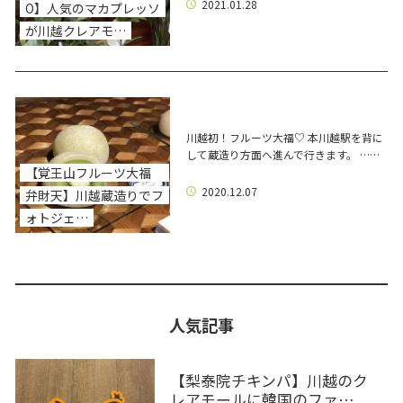
2021.01.28
O】人気のマカプレッソ
が川越クレアモ…
川越初！フルーツ大福♡ 本川越駅を背に
して蔵造り方面へ進んで行きます。 ……
【覚王山フルーツ大福
2020.12.07
弁財天】川越蔵造りでフ
ォトジェ…
人気記事
【梨泰院チキンパ】川越のク
レアモールに韓国のファ…