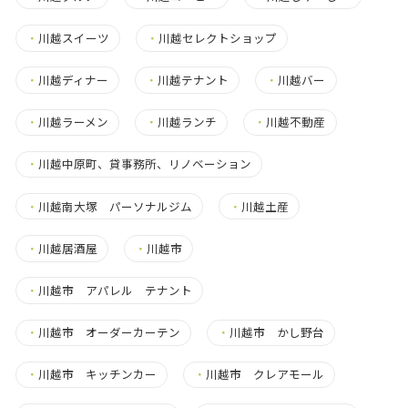
・
川越スイーツ
・
川越セレクトショップ
・
川越ディナー
・
川越テナント
・
川越バー
・
川越ラーメン
・
川越ランチ
・
川越不動産
・
川越中原町、貸事務所、リノベーション
・
川越南大塚 パーソナルジム
・
川越土産
・
川越居酒屋
・
川越市
・
川越市 アパレル テナント
・
川越市 オーダーカーテン
・
川越市 かし野台
・
川越市 キッチンカー
・
川越市 クレアモール