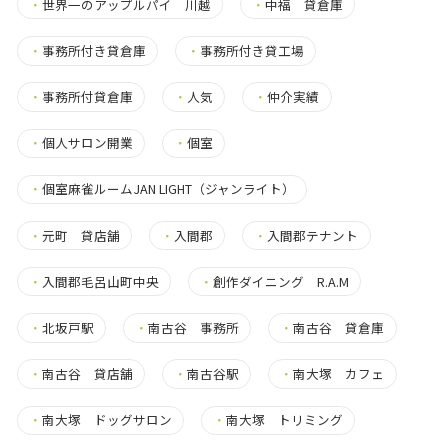
・
世界一のアップルパイ 川越
・
中福 貸倉庫
・
事務所付き貸倉庫
・
事務所付き貸工場
・
事務所付貸倉庫
・
人気
・
仲介実績
・
個人サロン開業
・
個室
・
個室麻雀ルームJAN LIGHT（ジャンライト）
・
元町 貸店舗
・
入間郡
・
入間郡テナント
・
入間郡毛呂山町中央
・
創作ダイニング R.A.M
・
北坂戸駅
・
南古谷 事務所
・
南古谷 貸倉庫
・
南古谷 貸店舗
・
南古谷駅
・
南大塚 カフェ
・
南大塚 ドッグサロン
・
南大塚 トリミング