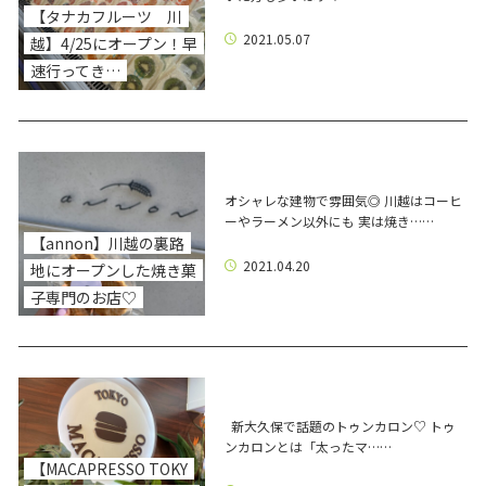
【タナカフルーツ 川
2021.05.07
越】4/25にオープン！早
速行ってき…
オシャレな建物で雰囲気◎ 川越はコーヒ
ーやラーメン以外にも 実は焼き……
【annon】川越の裏路
2021.04.20
地にオープンした焼き菓
子専門のお店♡
新大久保で話題のトゥンカロン♡ トゥ
ンカロンとは「太ったマ……
【MACAPRESSO TOKY