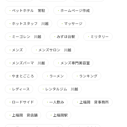
・
ペットホテル 常駐
・
ホームページ作成
・
ホットスタッフ 川越
・
マッサージ
・
ミーゴレン 川越
・
みずほ台駅
・
ミリタリー
・
メンズ
・
メンズサロン 川越
・
メンズパーマ 川越
・
メンズ専門美容室
・
やまとごころ
・
ラーメン
・
ランキング
・
レディース
・
レンタルジム 川越
・
ロードサイド
・
一人飲み
・
上福岡 貸事務所
・
上福岡 貸店舗
・
上福岡駅