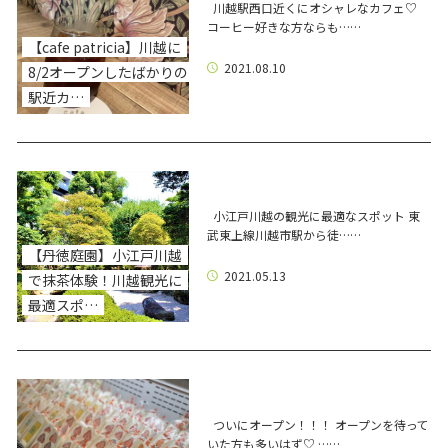
川越駅西口近くにオシャレなカフェ♡
コーヒー好きな方ならも……
【cafe patricia】川越に
2021.08.10
8/2オープンしたばかりの
駅近カ…
小江戸川越の観光に最適なスポット 東
武東上線川越市駅から徒……
【丹徳庭園】小江戸川越
2021.05.13
で抹茶体験！川越観光に
最適スポ…
ついにオープン！！！ オープンを待って
いた方も多いはず♡ ……