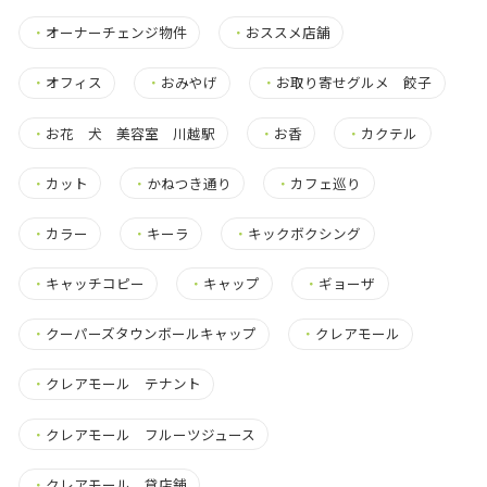
・
オーナーチェンジ物件
・
おススメ店舗
・
オフィス
・
おみやげ
・
お取り寄せグルメ 餃子
・
お花 犬 美容室 川越駅
・
お香
・
カクテル
・
カット
・
かねつき通り
・
カフェ巡り
・
カラー
・
キーラ
・
キックボクシング
・
キャッチコピー
・
キャップ
・
ギョーザ
・
クーパーズタウンボールキャップ
・
クレアモール
・
クレアモール テナント
・
クレアモール フルーツジュース
・
クレアモール 貸店舗