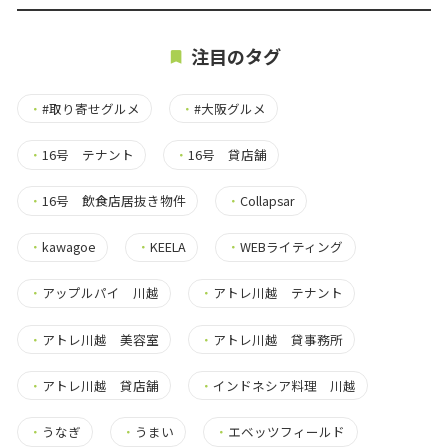
注目のタグ
・
#取り寄せグルメ
・
#大阪グルメ
・
16号 テナント
・
16号 貸店舗
・
16号 飲食店居抜き物件
・
Collapsar
・
kawagoe
・
KEELA
・
WEBライティング
・
アップルパイ 川越
・
アトレ川越 テナント
・
アトレ川越 美容室
・
アトレ川越 貸事務所
・
アトレ川越 貸店舗
・
インドネシア料理 川越
・
うなぎ
・
うまい
・
エベッツフィールド