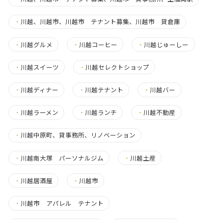
・
川越、川越市、川越市 テナント募集、川越市 貸倉庫
・
川越グルメ
・
川越コーヒー
・
川越じゅーしー
・
川越スイーツ
・
川越セレクトショップ
・
川越ディナー
・
川越テナント
・
川越バー
・
川越ラーメン
・
川越ランチ
・
川越不動産
・
川越中原町、貸事務所、リノベーション
・
川越南大塚 パーソナルジム
・
川越土産
・
川越居酒屋
・
川越市
・
川越市 アパレル テナント