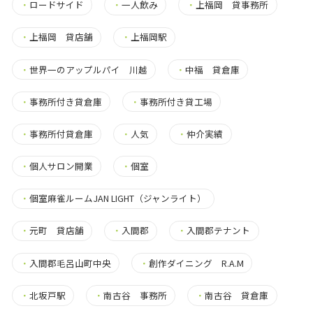
・
ロードサイド
・
一人飲み
・
上福岡 貸事務所
・
上福岡 貸店舗
・
上福岡駅
・
世界一のアップルパイ 川越
・
中福 貸倉庫
・
事務所付き貸倉庫
・
事務所付き貸工場
・
事務所付貸倉庫
・
人気
・
仲介実績
・
個人サロン開業
・
個室
・
個室麻雀ルームJAN LIGHT（ジャンライト）
・
元町 貸店舗
・
入間郡
・
入間郡テナント
・
入間郡毛呂山町中央
・
創作ダイニング R.A.M
・
北坂戸駅
・
南古谷 事務所
・
南古谷 貸倉庫