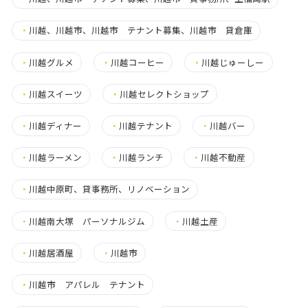
・
川越、川越市、川越市 テナント募集、川越市 貸倉庫
・
川越グルメ
・
川越コーヒー
・
川越じゅーしー
・
川越スイーツ
・
川越セレクトショップ
・
川越ディナー
・
川越テナント
・
川越バー
・
川越ラーメン
・
川越ランチ
・
川越不動産
・
川越中原町、貸事務所、リノベーション
・
川越南大塚 パーソナルジム
・
川越土産
・
川越居酒屋
・
川越市
・
川越市 アパレル テナント