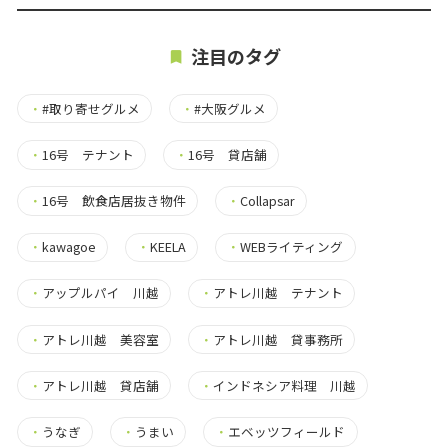
注目のタグ
・
#取り寄せグルメ
・
#大阪グルメ
・
16号 テナント
・
16号 貸店舗
・
16号 飲食店居抜き物件
・
Collapsar
・
kawagoe
・
KEELA
・
WEBライティング
・
アップルパイ 川越
・
アトレ川越 テナント
・
アトレ川越 美容室
・
アトレ川越 貸事務所
・
アトレ川越 貸店舗
・
インドネシア料理 川越
・
うなぎ
・
うまい
・
エベッツフィールド