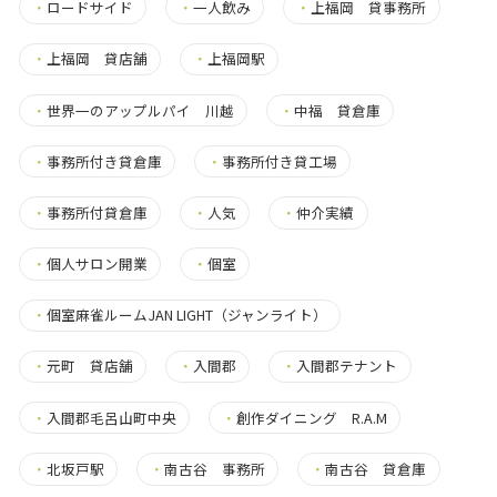
・
ロードサイド
・
一人飲み
・
上福岡 貸事務所
・
上福岡 貸店舗
・
上福岡駅
・
世界一のアップルパイ 川越
・
中福 貸倉庫
・
事務所付き貸倉庫
・
事務所付き貸工場
・
事務所付貸倉庫
・
人気
・
仲介実績
・
個人サロン開業
・
個室
・
個室麻雀ルームJAN LIGHT（ジャンライト）
・
元町 貸店舗
・
入間郡
・
入間郡テナント
・
入間郡毛呂山町中央
・
創作ダイニング R.A.M
・
北坂戸駅
・
南古谷 事務所
・
南古谷 貸倉庫