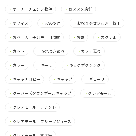
・
オーナーチェンジ物件
・
おススメ店舗
・
オフィス
・
おみやげ
・
お取り寄せグルメ 餃子
・
お花 犬 美容室 川越駅
・
お香
・
カクテル
・
カット
・
かねつき通り
・
カフェ巡り
・
カラー
・
キーラ
・
キックボクシング
・
キャッチコピー
・
キャップ
・
ギョーザ
・
クーパーズタウンボールキャップ
・
クレアモール
・
クレアモール テナント
・
クレアモール フルーツジュース
・
クレアモール 貸店舗