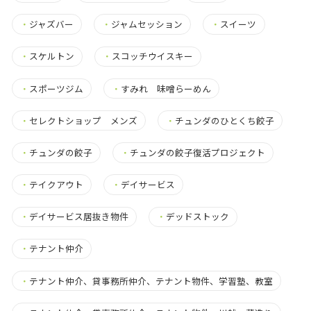
・
ジャズバー
・
ジャムセッション
・
スイーツ
・
スケルトン
・
スコッチウイスキー
・
スポーツジム
・
すみれ 味噌らーめん
・
セレクトショップ メンズ
・
チュンダのひとくち餃子
・
チュンダの餃子
・
チュンダの餃子復活プロジェクト
・
テイクアウト
・
デイサービス
・
デイサービス居抜き物件
・
デッドストック
・
テナント仲介
・
テナント仲介、貸事務所仲介、テナント物件、学習塾、教室