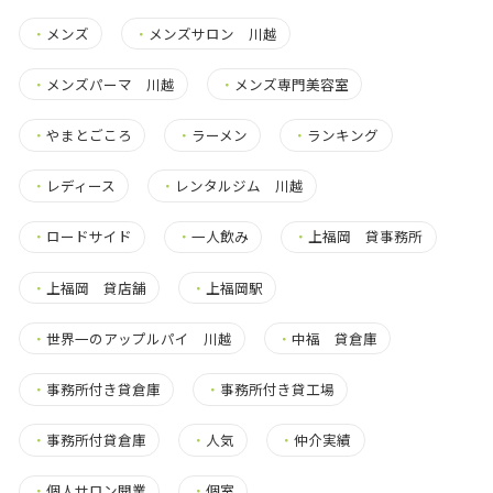
・
メンズ
・
メンズサロン 川越
・
メンズパーマ 川越
・
メンズ専門美容室
・
やまとごころ
・
ラーメン
・
ランキング
・
レディース
・
レンタルジム 川越
・
ロードサイド
・
一人飲み
・
上福岡 貸事務所
・
上福岡 貸店舗
・
上福岡駅
・
世界一のアップルパイ 川越
・
中福 貸倉庫
・
事務所付き貸倉庫
・
事務所付き貸工場
・
事務所付貸倉庫
・
人気
・
仲介実績
・
個人サロン開業
・
個室