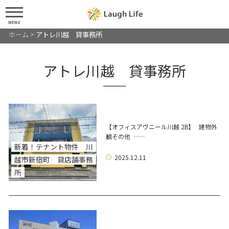
MENU
ホーム
>
アトレ川越 貸事務所
アトレ川越 貸事務所
【オフィスアヴニール川越 2B】 建物外
観その他 ……
新着！テナント物件 川
2025.12.11
越市新宿町 貸店舗事務
所