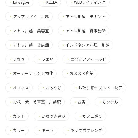
・
kawagoe
・
KEELA
・
WEBライティング
・
アップルパイ 川越
・
アトレ川越 テナント
・
アトレ川越 美容室
・
アトレ川越 貸事務所
・
アトレ川越 貸店舗
・
インドネシア料理 川越
・
うなぎ
・
うまい
・
エベッツフィールド
・
オーナーチェンジ物件
・
おススメ店舗
・
オフィス
・
おみやげ
・
お取り寄せグルメ 餃子
・
お花 犬 美容室 川越駅
・
お香
・
カクテル
・
カット
・
かねつき通り
・
カフェ巡り
・
カラー
・
キーラ
・
キックボクシング