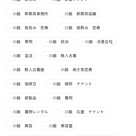
・
川越 新築貸事務所
・
川越 新築貸店舗
・
川越 昼呑み 定食
・
川越 昼飲み 定食
・
川越 果物
・
川越 民泊
・
川越 派遣会社
・
川越 温活
・
川越 無人古着
・
川越 無人古着屋
・
川越 焼き魚定食
・
川越 珈琲豆
・
川越 病院 テナント
・
川越 皮製品
・
川越 着物
・
川越 着物レンタル
・
川越 石畳 テナント
・
川越 美容
・
川越 美容室