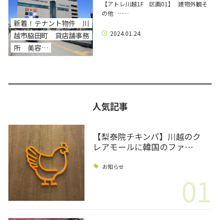
【アトレ川越1F 区画01】 建物外観そ
の他 ……
新着！テナント物件 川
2024.01.24
越市脇田町 貸店舗事務
所 美容…
人気記事
【梨泰院チキンパ】川越のク
レアモールに韓国のファ…
お知らせ
01