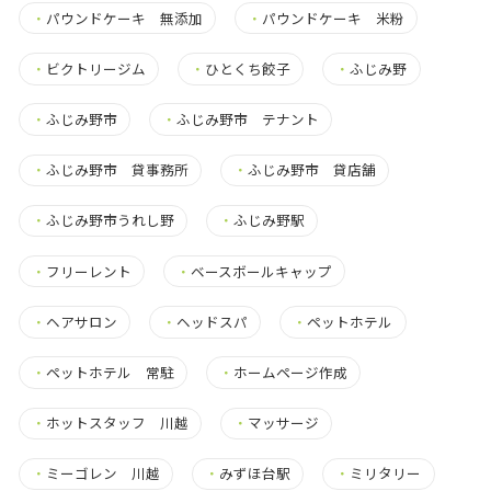
・
パウンドケーキ 無添加
・
パウンドケーキ 米粉
・
ビクトリージム
・
ひとくち餃子
・
ふじみ野
・
ふじみ野市
・
ふじみ野市 テナント
・
ふじみ野市 貸事務所
・
ふじみ野市 貸店舗
・
ふじみ野市うれし野
・
ふじみ野駅
・
フリーレント
・
ベースボールキャップ
・
ヘアサロン
・
ヘッドスパ
・
ペットホテル
・
ペットホテル 常駐
・
ホームページ作成
・
ホットスタッフ 川越
・
マッサージ
・
ミーゴレン 川越
・
みずほ台駅
・
ミリタリー