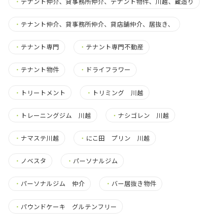
・
テナント仲介、貸事務所仲介、テナント物件、川越、蔵造り
・
テナント仲介、貸事務所仲介、貸店舗仲介、居抜き、
・
テナント専門
・
テナント専門不動産
・
テナント物件
・
ドライフラワー
・
トリートメント
・
トリミング 川越
・
トレーニングジム 川越
・
ナシゴレン 川越
・
ナマステ川越
・
にこ田 プリン 川越
・
ノベスタ
・
パーソナルジム
・
パーソナルジム 仲介
・
バー居抜き物件
・
パウンドケーキ グルテンフリー