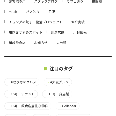
お客様の声
スタッフブログ
カフェ巡り
格闘技
music
バス釣り
日記
チュンダの餃子 復活プロジェクト
仲介実績
川越おすすめスポット
川越店舗
川越観光
川越飲食店
お知らせ
未分類
注目のタグ
・
#取り寄せグルメ
・
#大阪グルメ
・
16号 テナント
・
16号 貸店舗
・
16号 飲食店居抜き物件
・
Collapsar