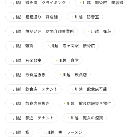
・
川越 鍼灸院 クライミング
・
川越 鍼灸院 美容鍼
・
川越 鐘鐘通り 貸店舗
・
川越 防音室
・
川越 障がい児 訪問介護事業所
・
川越 雀荘
・
川越 雑貨
・
川越 霞ヶ関駅 接骨院
・
川越 音楽教室
・
川越 食堂
・
川越 飲食居抜き
・
川越 飲食店
・
川越 飲食店 テナント
・
川越 飲食店可能
・
川越 飲食店居抜き
・
川越 飲食店居抜き物件
・
川越 駅近 テナント
・
川越 魔女の煙突
・
川越 鮨
・
川越 鴨 ラーメン