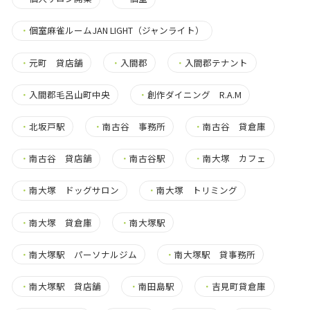
・
個室麻雀ルームJAN LIGHT（ジャンライト）
・
元町 貸店舗
・
入間郡
・
入間郡テナント
・
入間郡毛呂山町中央
・
創作ダイニング R.A.M
・
北坂戸駅
・
南古谷 事務所
・
南古谷 貸倉庫
・
南古谷 貸店舗
・
南古谷駅
・
南大塚 カフェ
・
南大塚 ドッグサロン
・
南大塚 トリミング
・
南大塚 貸倉庫
・
南大塚駅
・
南大塚駅 パーソナルジム
・
南大塚駅 貸事務所
・
南大塚駅 貸店舗
・
南田島駅
・
吉見町貸倉庫