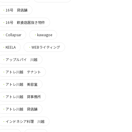
・
16号 貸店舗
・
16号 飲食店居抜き物件
・
Collapsar
・
kawagoe
・
KEELA
・
WEBライティング
・
アップルパイ 川越
・
アトレ川越 テナント
・
アトレ川越 美容室
・
アトレ川越 貸事務所
・
アトレ川越 貸店舗
・
インドネシア料理 川越