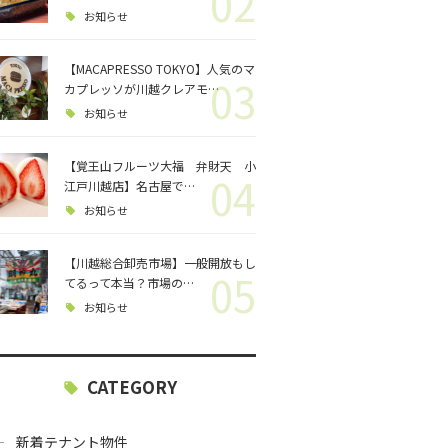
02
ロジェクト
お知らせ
バス釣り
【MACAPRESSO TOKYO】人気のマ
03
カプレッソが川越クレアモ…
格闘技
お知らせ
【覚王山フルーツ大福 弁財天 小
04
江戸川越店】名古屋で…
お知らせ
【川越総合卸売市場】一般開放もし
05
てるって本当？市場の…
お知らせ
CATEGORY
新着テナント物件