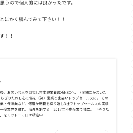
思うので個人的には良かったです。
とにかく読んでみて下さい！！
す！！
介
後、お笑い芸人を目指し吉本興業養成所NSCへ。（同期にかまいた
りちぎりたおし心に傷を（笑）営業と出会いトップセールスに。 その
業・保険業など、何度か転職を繰り返し3社でトップセールスの実績
一度業界を離れ、海外を旅する 2017年不動産業で独立。 「やりた
」をモットーに日々精進中