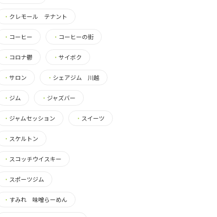
・
クレモール テナント
・
コーヒー
・
コーヒーの街
・
コロナ鬱
・
サイボク
・
サロン
・
シェアジム 川越
・
ジム
・
ジャズバー
・
ジャムセッション
・
スイーツ
・
スケルトン
・
スコッチウイスキー
・
スポーツジム
・
すみれ 味噌らーめん