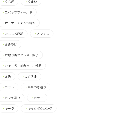
・
うなぎ
・
うまい
・
エベッツフィールド
・
オーナーチェンジ物件
・
おススメ店舗
・
オフィス
・
おみやげ
・
お取り寄せグルメ 餃子
・
お花 犬 美容室 川越駅
・
お香
・
カクテル
・
カット
・
かねつき通り
・
カフェ巡り
・
カラー
・
キーラ
・
キックボクシング