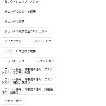
・
セレクトショップ メンズ
・
チュンダのひとくち餃子
・
チュンダの餃子
・
チュンダの餃子復活プロジェクト
・
テイクアウト
・
デイサービス
・
デイサービス居抜き物件
・
デッドストック
・
テナント仲介
・
テナント仲介、貸事務所仲介、テナン
ト物件、学習塾、教室
・
テナント仲介、貸事務所仲介、テナン
ト物件、川越、蔵造り
・
テナント仲介、貸事務所仲介、貸店舗
仲介、居抜き、
・
テナント専門