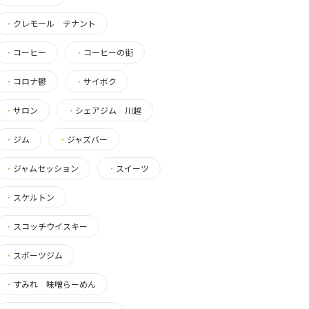
・
クレモール テナント
・
コーヒー
・
コーヒーの街
・
コロナ鬱
・
サイボク
・
サロン
・
シェアジム 川越
・
ジム
・
ジャズバー
・
ジャムセッション
・
スイーツ
・
スケルトン
・
スコッチウイスキー
・
スポーツジム
・
すみれ 味噌らーめん