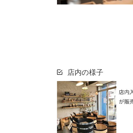
店内の様子
店内
が販