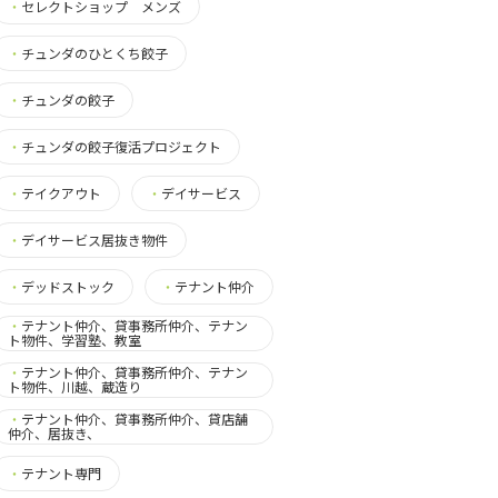
・
セレクトショップ メンズ
・
チュンダのひとくち餃子
・
チュンダの餃子
・
チュンダの餃子復活プロジェクト
・
テイクアウト
・
デイサービス
・
デイサービス居抜き物件
・
デッドストック
・
テナント仲介
・
テナント仲介、貸事務所仲介、テナン
ト物件、学習塾、教室
・
テナント仲介、貸事務所仲介、テナン
ト物件、川越、蔵造り
・
テナント仲介、貸事務所仲介、貸店舗
仲介、居抜き、
・
テナント専門