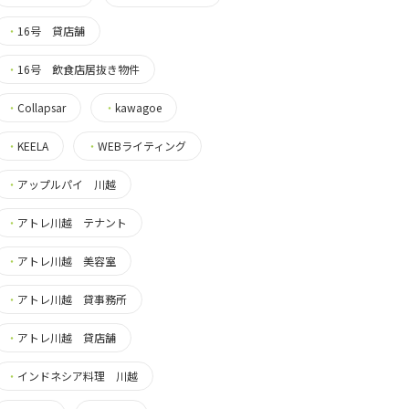
・
16号 貸店舗
・
16号 飲食店居抜き物件
・
Collapsar
・
kawagoe
・
KEELA
・
WEBライティング
・
アップルパイ 川越
・
アトレ川越 テナント
・
アトレ川越 美容室
・
アトレ川越 貸事務所
・
アトレ川越 貸店舗
・
インドネシア料理 川越