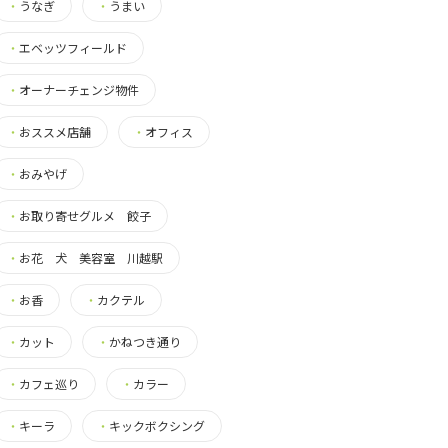
・
うなぎ
・
うまい
・
エベッツフィールド
・
オーナーチェンジ物件
・
おススメ店舗
・
オフィス
・
おみやげ
・
お取り寄せグルメ 餃子
・
お花 犬 美容室 川越駅
・
お香
・
カクテル
・
カット
・
かねつき通り
・
カフェ巡り
・
カラー
・
キーラ
・
キックボクシング