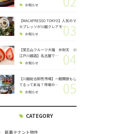
02
ロジェクト
お知らせ
バス釣り
【MACAPRESSO TOKYO】人気のマ
03
カプレッソが川越クレアモ…
格闘技
お知らせ
【覚王山フルーツ大福 弁財天 小
04
江戸川越店】名古屋で…
お知らせ
【川越総合卸売市場】一般開放もし
05
てるって本当？市場の…
お知らせ
CATEGORY
新着テナント物件