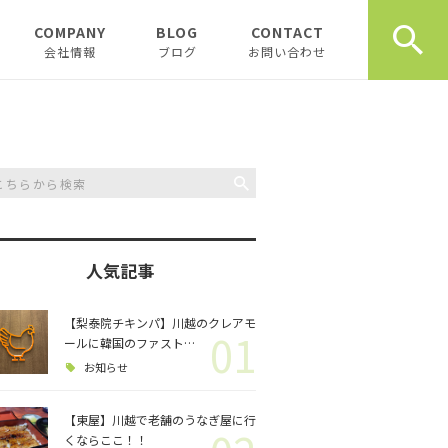
COMPANY
BLOG
CONTACT
会社情報
ブログ
お問い合わせ
会社情報
新着テナント物件
企業理念
物件オーナーお役立ち情
報
代表挨拶
開業、起業お役立ち情報
お薦め書籍
人気記事
川越おすすめスポット
創業計画書（事業
川越飲食店
書）の書き方
【梨泰院チキンパ】川越のクレアモ
01
ールに韓国のファスト…
スタッフブログ
川越観光
日記
お知らせ
開業・起業インタ
一覧
【東屋】川越で老舗のうなぎ屋に行
チュンダの餃子 復活プ
music
くならここ！！