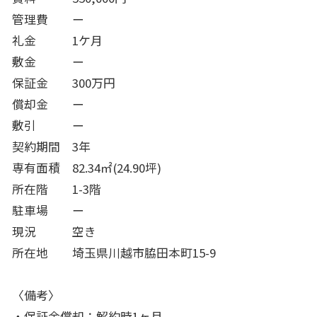
管理費 ー
礼金 1ケ月
敷金 ー
保証金 300万円
償却金 ー
敷引 ー
契約期間 3年
専有面積 82.34㎡(24.90坪)
所在階 1-3階
駐車場 ー
現況 空き
所在地 埼玉県川越市脇田本町15-9
〈備考〉
・保証金償却：解約時1ヶ月