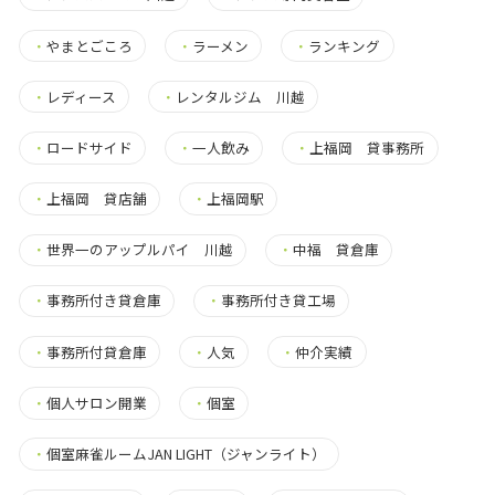
・
やまとごころ
・
ラーメン
・
ランキング
・
レディース
・
レンタルジム 川越
・
ロードサイド
・
一人飲み
・
上福岡 貸事務所
・
上福岡 貸店舗
・
上福岡駅
・
世界一のアップルパイ 川越
・
中福 貸倉庫
・
事務所付き貸倉庫
・
事務所付き貸工場
・
事務所付貸倉庫
・
人気
・
仲介実績
・
個人サロン開業
・
個室
・
個室麻雀ルームJAN LIGHT（ジャンライト）