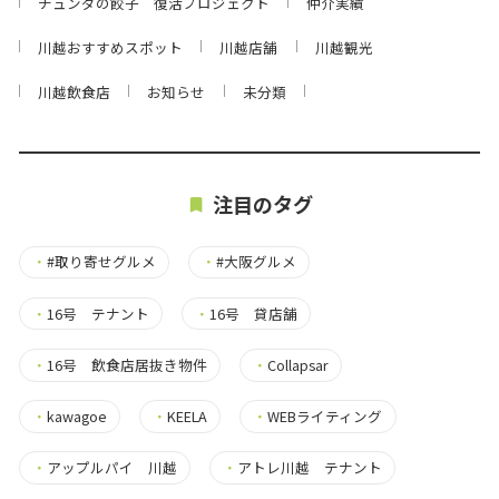
チュンダの餃子 復活プロジェクト
仲介実績
川越おすすめスポット
川越店舗
川越観光
川越飲食店
お知らせ
未分類
注目のタグ
・
#取り寄せグルメ
・
#大阪グルメ
・
16号 テナント
・
16号 貸店舗
・
16号 飲食店居抜き物件
・
Collapsar
・
kawagoe
・
KEELA
・
WEBライティング
・
アップルパイ 川越
・
アトレ川越 テナント