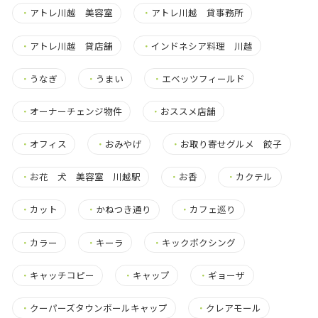
・
アトレ川越 美容室
・
アトレ川越 貸事務所
・
アトレ川越 貸店舗
・
インドネシア料理 川越
・
うなぎ
・
うまい
・
エベッツフィールド
・
オーナーチェンジ物件
・
おススメ店舗
・
オフィス
・
おみやげ
・
お取り寄せグルメ 餃子
・
お花 犬 美容室 川越駅
・
お香
・
カクテル
・
カット
・
かねつき通り
・
カフェ巡り
・
カラー
・
キーラ
・
キックボクシング
・
キャッチコピー
・
キャップ
・
ギョーザ
・
クーパーズタウンボールキャップ
・
クレアモール