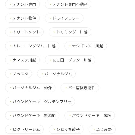
・
テナント専門
・
テナント専門不動産
・
テナント物件
・
ドライフラワー
・
トリートメント
・
トリミング 川越
・
トレーニングジム 川越
・
ナシゴレン 川越
・
ナマステ川越
・
にこ田 プリン 川越
・
ノベスタ
・
パーソナルジム
・
パーソナルジム 仲介
・
バー居抜き物件
・
パウンドケーキ グルテンフリー
・
パウンドケーキ 無添加
・
パウンドケーキ 米粉
・
ビクトリージム
・
ひとくち餃子
・
ふじみ野