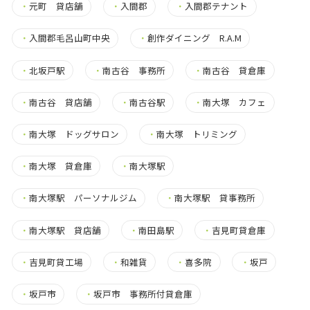
・
元町 貸店舗
・
入間郡
・
入間郡テナント
・
入間郡毛呂山町中央
・
創作ダイニング R.A.M
・
北坂戸駅
・
南古谷 事務所
・
南古谷 貸倉庫
・
南古谷 貸店舗
・
南古谷駅
・
南大塚 カフェ
・
南大塚 ドッグサロン
・
南大塚 トリミング
・
南大塚 貸倉庫
・
南大塚駅
・
南大塚駅 パーソナルジム
・
南大塚駅 貸事務所
・
南大塚駅 貸店舗
・
南田島駅
・
吉見町貸倉庫
・
吉見町貸工場
・
和雑貨
・
喜多院
・
坂戸
・
坂戸市
・
坂戸市 事務所付貸倉庫