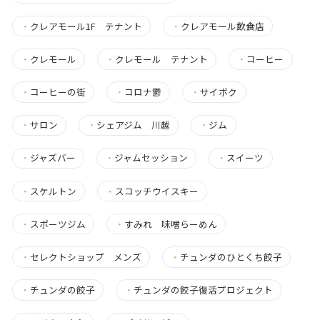
・
クレアモール1F テナント
・
クレアモール飲食店
・
クレモール
・
クレモール テナント
・
コーヒー
・
コーヒーの街
・
コロナ鬱
・
サイボク
・
サロン
・
シェアジム 川越
・
ジム
・
ジャズバー
・
ジャムセッション
・
スイーツ
・
スケルトン
・
スコッチウイスキー
・
スポーツジム
・
すみれ 味噌らーめん
・
セレクトショップ メンズ
・
チュンダのひとくち餃子
・
チュンダの餃子
・
チュンダの餃子復活プロジェクト