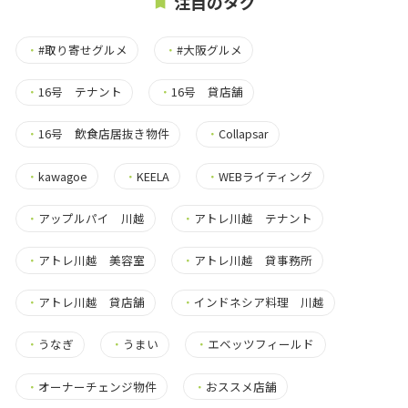
注目のタグ
・
#取り寄せグルメ
・
#大阪グルメ
・
16号 テナント
・
16号 貸店舗
・
16号 飲食店居抜き物件
・
Collapsar
・
kawagoe
・
KEELA
・
WEBライティング
・
アップルパイ 川越
・
アトレ川越 テナント
・
アトレ川越 美容室
・
アトレ川越 貸事務所
・
アトレ川越 貸店舗
・
インドネシア料理 川越
・
うなぎ
・
うまい
・
エベッツフィールド
・
オーナーチェンジ物件
・
おススメ店舗