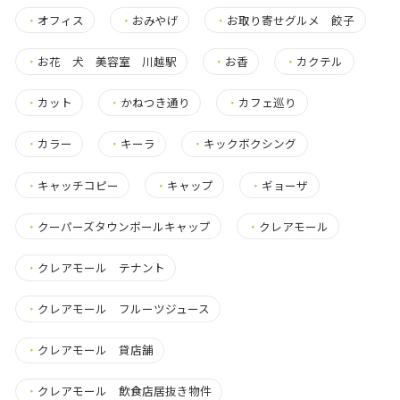
・
オフィス
・
おみやげ
・
お取り寄せグルメ 餃子
・
お花 犬 美容室 川越駅
・
お香
・
カクテル
・
カット
・
かねつき通り
・
カフェ巡り
・
カラー
・
キーラ
・
キックボクシング
・
キャッチコピー
・
キャップ
・
ギョーザ
・
クーパーズタウンボールキャップ
・
クレアモール
・
クレアモール テナント
・
クレアモール フルーツジュース
・
クレアモール 貸店舗
・
クレアモール 飲食店居抜き物件