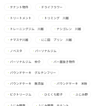
・
テナント物件
・
ドライフラワー
・
トリートメント
・
トリミング 川越
・
トレーニングジム 川越
・
ナシゴレン 川越
・
ナマステ川越
・
にこ田 プリン 川越
・
ノベスタ
・
パーソナルジム
・
パーソナルジム 仲介
・
バー居抜き物件
・
パウンドケーキ グルテンフリー
・
パウンドケーキ 無添加
・
パウンドケーキ 米粉
・
ビクトリージム
・
ひとくち餃子
・
ふじみ野
・
ふじみ野市
・
ふじみ野市 テナント