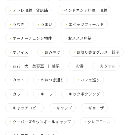
・
アトレ川越 貸店舗
・
インドネシア料理 川越
・
うなぎ
・
うまい
・
エベッツフィールド
・
オーナーチェンジ物件
・
おススメ店舗
・
オフィス
・
おみやげ
・
お取り寄せグルメ 餃子
・
お花 犬 美容室 川越駅
・
お香
・
カクテル
・
カット
・
かねつき通り
・
カフェ巡り
・
カラー
・
キーラ
・
キックボクシング
・
キャッチコピー
・
キャップ
・
ギョーザ
・
クーパーズタウンボールキャップ
・
クレアモール