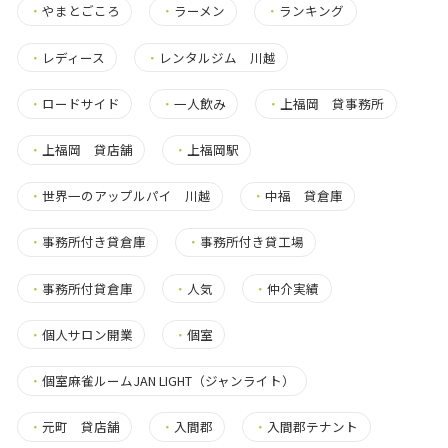
・
やまとごころ
・
ラーメン
・
ランキング
・
レディース
・
レンタルジム 川越
・
ロードサイド
・
一人飲み
・
上福岡 貸事務所
・
上福岡 貸店舗
・
上福岡駅
・
世界一のアップルパイ 川越
・
中福 貸倉庫
・
事務所付き貸倉庫
・
事務所付き貸工場
・
事務所付貸倉庫
・
人気
・
仲介実績
・
個人サロン開業
・
個室
・
個室麻雀ルームJAN LIGHT（ジャンライト）
・
元町 貸店舗
・
入間郡
・
入間郡テナント