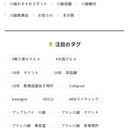
川越おすすめスポット
川越店舗
川越観光
川越飲食店
お知らせ
未分類
注目のタグ
・
#取り寄せグルメ
・
#大阪グルメ
・
16号 テナント
・
16号 貸店舗
・
16号 飲食店居抜き物件
・
Collapsar
・
kawagoe
・
KEELA
・
WEBライティング
・
アップルパイ 川越
・
アトレ川越 テナント
・
アトレ川越 美容室
・
アトレ川越 貸事務所