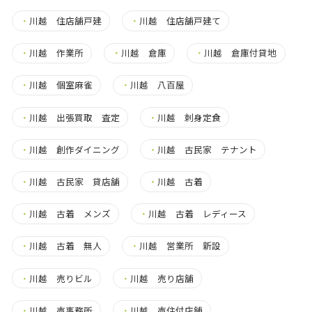
・
川越 住店舗戸建
・
川越 住店舗戸建て
・
川越 作業所
・
川越 倉庫
・
川越 倉庫付貸地
・
川越 個室麻雀
・
川越 八百屋
・
川越 出張買取 査定
・
川越 刺身定食
・
川越 創作ダイニング
・
川越 古民家 テナント
・
川越 古民家 貸店舗
・
川越 古着
・
川越 古着 メンズ
・
川越 古着 レディース
・
川越 古着 無人
・
川越 営業所 新設
・
川越 売りビル
・
川越 売り店舗
・
川越 売事務所
・
川越 売住付店舗