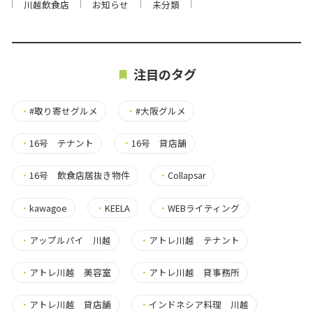
川越飲食店
お知らせ
未分類
注目のタグ
・
#取り寄せグルメ
・
#大阪グルメ
・
16号 テナント
・
16号 貸店舗
・
16号 飲食店居抜き物件
・
Collapsar
・
kawagoe
・
KEELA
・
WEBライティング
・
アップルパイ 川越
・
アトレ川越 テナント
・
アトレ川越 美容室
・
アトレ川越 貸事務所
・
アトレ川越 貸店舗
・
インドネシア料理 川越