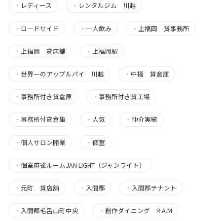
・
レディース
・
レンタルジム 川越
・
ロードサイド
・
一人飲み
・
上福岡 貸事務所
・
上福岡 貸店舗
・
上福岡駅
・
世界一のアップルパイ 川越
・
中福 貸倉庫
・
事務所付き貸倉庫
・
事務所付き貸工場
・
事務所付貸倉庫
・
人気
・
仲介実績
・
個人サロン開業
・
個室
・
個室麻雀ルームJAN LIGHT（ジャンライト）
・
元町 貸店舗
・
入間郡
・
入間郡テナント
・
入間郡毛呂山町中央
・
創作ダイニング R.A.M