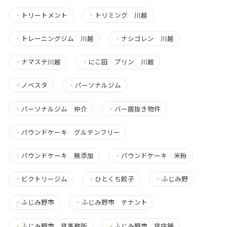
・
トリートメント
・
トリミング 川越
・
トレーニングジム 川越
・
ナシゴレン 川越
・
ナマステ川越
・
にこ田 プリン 川越
・
ノベスタ
・
パーソナルジム
・
パーソナルジム 仲介
・
バー居抜き物件
・
パウンドケーキ グルテンフリー
・
パウンドケーキ 無添加
・
パウンドケーキ 米粉
・
ビクトリージム
・
ひとくち餃子
・
ふじみ野
・
ふじみ野市
・
ふじみ野市 テナント
・
ふじみ野市 貸事務所
・
ふじみ野市 貸店舗