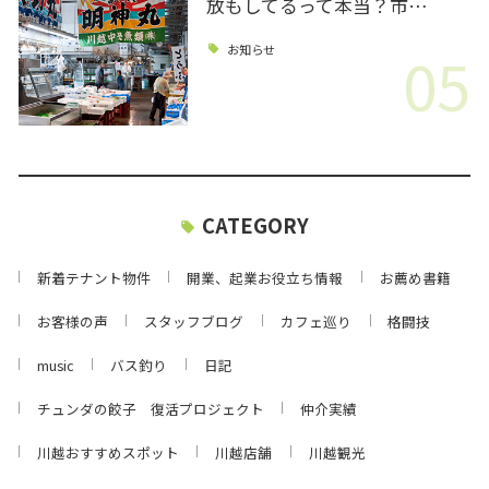
放もしてるって本当？市…
05
お知らせ
CATEGORY
新着テナント物件
開業、起業お役立ち情報
お薦め書籍
お客様の声
スタッフブログ
カフェ巡り
格闘技
music
バス釣り
日記
チュンダの餃子 復活プロジェクト
仲介実績
川越おすすめスポット
川越店舗
川越観光