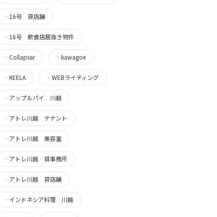
・
16号 貸店舗
・
16号 飲食店居抜き物件
・
Collapsar
・
kawagoe
・
KEELA
・
WEBライティング
・
アップルパイ 川越
・
アトレ川越 テナント
・
アトレ川越 美容室
・
アトレ川越 貸事務所
・
アトレ川越 貸店舗
・
インドネシア料理 川越