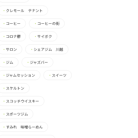
・
クレモール テナント
・
コーヒー
・
コーヒーの街
・
コロナ鬱
・
サイボク
・
サロン
・
シェアジム 川越
・
ジム
・
ジャズバー
・
ジャムセッション
・
スイーツ
・
スケルトン
・
スコッチウイスキー
・
スポーツジム
・
すみれ 味噌らーめん