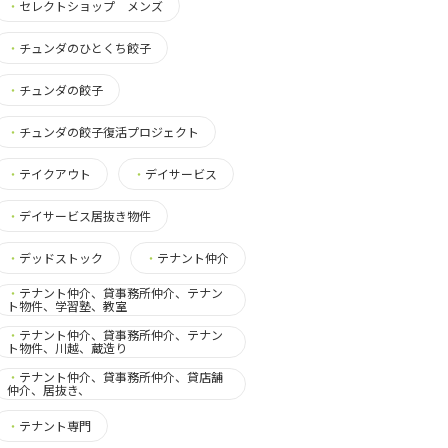
・
セレクトショップ メンズ
・
チュンダのひとくち餃子
・
チュンダの餃子
・
チュンダの餃子復活プロジェクト
・
テイクアウト
・
デイサービス
・
デイサービス居抜き物件
・
デッドストック
・
テナント仲介
・
テナント仲介、貸事務所仲介、テナン
ト物件、学習塾、教室
・
テナント仲介、貸事務所仲介、テナン
ト物件、川越、蔵造り
・
テナント仲介、貸事務所仲介、貸店舗
仲介、居抜き、
・
テナント専門