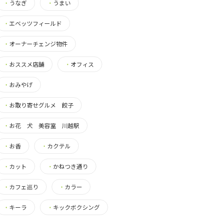
・
うなぎ
・
うまい
・
エベッツフィールド
・
オーナーチェンジ物件
・
おススメ店舗
・
オフィス
・
おみやげ
・
お取り寄せグルメ 餃子
・
お花 犬 美容室 川越駅
・
お香
・
カクテル
・
カット
・
かねつき通り
・
カフェ巡り
・
カラー
・
キーラ
・
キックボクシング