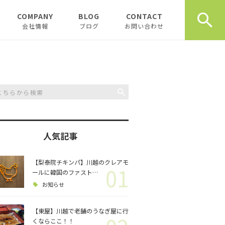
COMPANY
BLOG
CONTACT
会社情報
ブログ
お問い合わせ
会社情報
新着テナント物件
企業理念
物件オーナーお役立ち情
報
代表挨拶
開業、起業お役立ち情報
お薦め書籍
人気記事
川越おすすめスポット
創業計画書（事業
川越飲食店
書）の書き方
【梨泰院チキンパ】川越のクレアモ
01
ールに韓国のファスト…
スタッフブログ
川越観光
日記
お知らせ
開業・起業インタ
一覧
【東屋】川越で老舗のうなぎ屋に行
チュンダの餃子 復活プ
music
くならここ！！