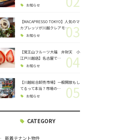
02
ロジェクト
お知らせ
バス釣り
【MACAPRESSO TOKYO】人気のマ
03
カプレッソが川越クレアモ…
格闘技
お知らせ
【覚王山フルーツ大福 弁財天 小
04
江戸川越店】名古屋で…
お知らせ
【川越総合卸売市場】一般開放もし
05
てるって本当？市場の…
お知らせ
CATEGORY
新着テナント物件