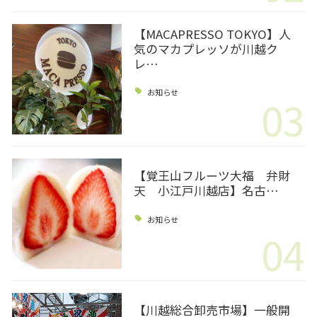
【MACAPRESSO TOKYO】人
気のマカプレッソが川越ク
レ…
お知らせ
03
【覚王山フルーツ大福 弁財
天 小江戸川越店】名古…
お知らせ
04
【川越総合卸売市場】一般開