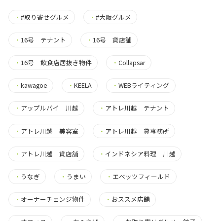
・
#取り寄せグルメ
・
#大阪グルメ
・
16号 テナント
・
16号 貸店舗
・
16号 飲食店居抜き物件
・
Collapsar
・
kawagoe
・
KEELA
・
WEBライティング
・
アップルパイ 川越
・
アトレ川越 テナント
・
アトレ川越 美容室
・
アトレ川越 貸事務所
・
アトレ川越 貸店舗
・
インドネシア料理 川越
・
うなぎ
・
うまい
・
エベッツフィールド
・
オーナーチェンジ物件
・
おススメ店舗