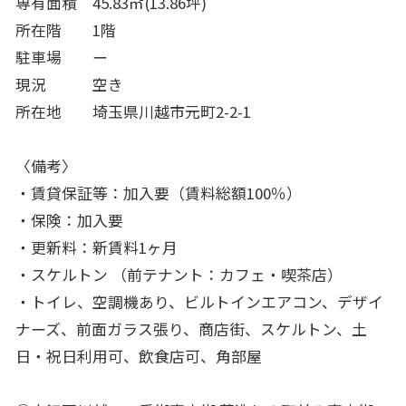
専有面
積 45.83㎡(13.86坪)
所在階 1階
駐車場 ー
現況 空き
所在地 埼玉県川越市元町2-2-1
〈備考〉
・賃貸保証等：加入要（賃料総額100％）
・保険：加入要
・更新料：新賃料1ヶ月
・スケルトン （前テナント：カフェ・喫茶店）
・トイレ、空調機あり、ビルトインエアコン、デザイ
ナーズ、前面ガラス張り、商店街、スケルトン、土
日・祝日利用可、飲食店可、角部屋