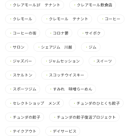
・
クレアモール1F テナント
・
クレアモール飲食店
・
クレモール
・
クレモール テナント
・
コーヒー
・
コーヒーの街
・
コロナ鬱
・
サイボク
・
サロン
・
シェアジム 川越
・
ジム
・
ジャズバー
・
ジャムセッション
・
スイーツ
・
スケルトン
・
スコッチウイスキー
・
スポーツジム
・
すみれ 味噌らーめん
・
セレクトショップ メンズ
・
チュンダのひとくち餃子
・
チュンダの餃子
・
チュンダの餃子復活プロジェクト
・
テイクアウト
・
デイサービス