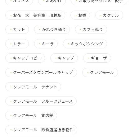
・
オフィス
・
おみやげ
・
お取り寄せグルメ 餃子
・
お花 犬 美容室 川越駅
・
お香
・
カクテル
・
カット
・
かねつき通り
・
カフェ巡り
・
カラー
・
キーラ
・
キックボクシング
・
キャッチコピー
・
キャップ
・
ギョーザ
・
クーパーズタウンボールキャップ
・
クレアモール
・
クレアモール テナント
・
クレアモール フルーツジュース
・
クレアモール 貸店舗
・
クレアモール 飲食店居抜き物件