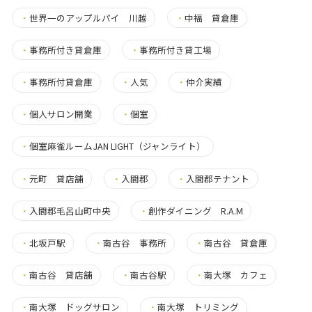
・
世界一のアップルパイ 川越
・
中福 貸倉庫
・
事務所付き貸倉庫
・
事務所付き貸工場
・
事務所付貸倉庫
・
人気
・
仲介実績
・
個人サロン開業
・
個室
・
個室麻雀ルームJAN LIGHT（ジャンライト）
・
元町 貸店舗
・
入間郡
・
入間郡テナント
・
入間郡毛呂山町中央
・
創作ダイニング R.A.M
・
北坂戸駅
・
南古谷 事務所
・
南古谷 貸倉庫
・
南古谷 貸店舗
・
南古谷駅
・
南大塚 カフェ
・
南大塚 ドッグサロン
・
南大塚 トリミング