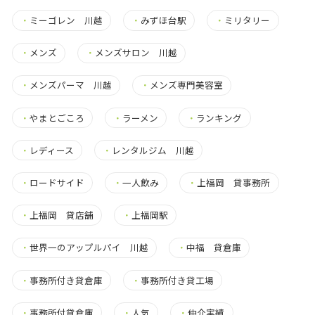
・
ミーゴレン 川越
・
みずほ台駅
・
ミリタリー
・
メンズ
・
メンズサロン 川越
・
メンズパーマ 川越
・
メンズ専門美容室
・
やまとごころ
・
ラーメン
・
ランキング
・
レディース
・
レンタルジム 川越
・
ロードサイド
・
一人飲み
・
上福岡 貸事務所
・
上福岡 貸店舗
・
上福岡駅
・
世界一のアップルパイ 川越
・
中福 貸倉庫
・
事務所付き貸倉庫
・
事務所付き貸工場
・
事務所付貸倉庫
・
人気
・
仲介実績