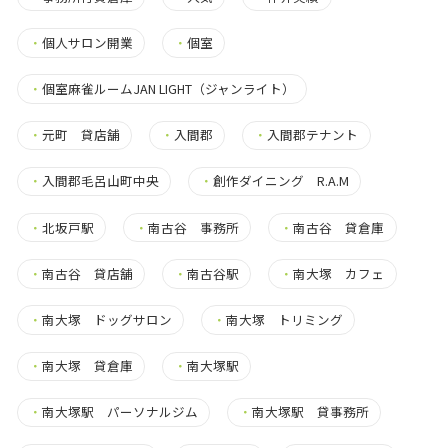
・
個人サロン開業
・
個室
・
個室麻雀ルームJAN LIGHT（ジャンライト）
・
元町 貸店舗
・
入間郡
・
入間郡テナント
・
入間郡毛呂山町中央
・
創作ダイニング R.A.M
・
北坂戸駅
・
南古谷 事務所
・
南古谷 貸倉庫
・
南古谷 貸店舗
・
南古谷駅
・
南大塚 カフェ
・
南大塚 ドッグサロン
・
南大塚 トリミング
・
南大塚 貸倉庫
・
南大塚駅
・
南大塚駅 パーソナルジム
・
南大塚駅 貸事務所