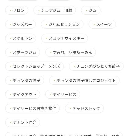
・
サロン
・
シェアジム 川越
・
ジム
・
ジャズバー
・
ジャムセッション
・
スイーツ
・
スケルトン
・
スコッチウイスキー
・
スポーツジム
・
すみれ 味噌らーめん
・
セレクトショップ メンズ
・
チュンダのひとくち餃子
・
チュンダの餃子
・
チュンダの餃子復活プロジェクト
・
テイクアウト
・
デイサービス
・
デイサービス居抜き物件
・
デッドストック
・
テナント仲介