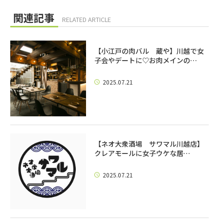
関連記事
RELATED ARTICLE
【小江戸の肉バル 蔵や】川越で女
子会やデートに♡お肉メインの…
2025.07.21
【ネオ大衆酒場 サワマル川越店】
クレアモールに女子ウケな居…
2025.07.21