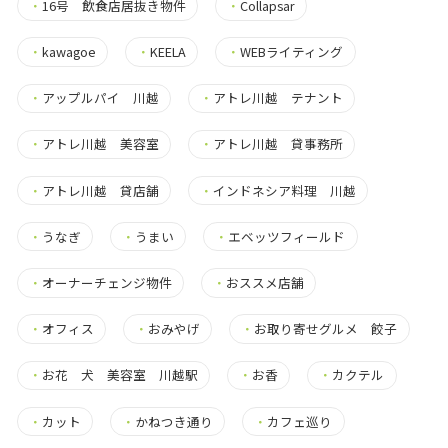
・
16号 飲食店居抜き物件
・
Collapsar
・
kawagoe
・
KEELA
・
WEBライティング
・
アップルパイ 川越
・
アトレ川越 テナント
・
アトレ川越 美容室
・
アトレ川越 貸事務所
・
アトレ川越 貸店舗
・
インドネシア料理 川越
・
うなぎ
・
うまい
・
エベッツフィールド
・
オーナーチェンジ物件
・
おススメ店舗
・
オフィス
・
おみやげ
・
お取り寄せグルメ 餃子
・
お花 犬 美容室 川越駅
・
お香
・
カクテル
・
カット
・
かねつき通り
・
カフェ巡り